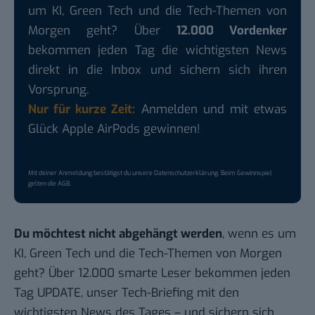
um KI, Green Tech und die Tech-Themen von
Morgen geht? Über
12.000 Vordenker
bekommen jeden Tag die wichtigsten News
direkt in die Inbox und sichern sich ihren
Vorsprung.
Nur für kurze Zeit:
Anmelden und mit etwas
Glück Apple AirPods gewinnen!
Mit deiner Anmeldung bestätigst du unsere
Datenschutzerklärung
. Beim Gewinnspiel
gelten die
AGB
.
Du möchtest nicht abgehängt werden
, wenn es um
KI, Green Tech und die Tech-Themen von Morgen
geht? Über 12.000 smarte Leser bekommen jeden
Tag UPDATE, unser Tech-Briefing mit den
wichtigsten News des Tages – und sichern sich