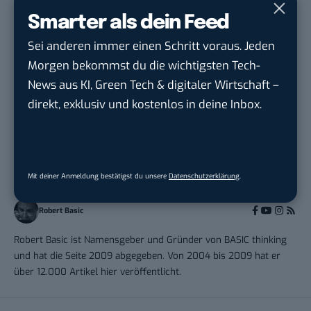
Content-Manager (m/w/d)
Smarter als dein Feed
Hermann Sewerin GmbH
in
Gütersloh
Sei anderen immer einen Schritt voraus. Jeden
Morgen bekommst du die wichtigsten Tech-
News aus KI, Green Tech & digitaler Wirtschaft –
direkt, exklusiv und kostenlos in deine Inbox.
THEMEN:
GAMING
Mit deiner Anmeldung bestätigst du unsere
Datenschutzerklärung
.
Robert Basic
Robert Basic ist Namensgeber und Gründer von BASIC thinking
und hat die Seite 2009 abgegeben. Von 2004 bis 2009 hat er
über 12.000 Artikel hier veröffentlicht.