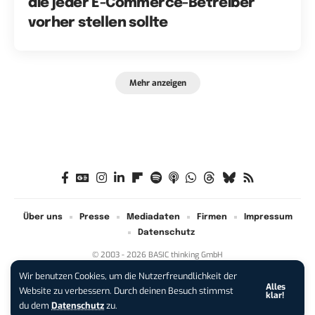
die jeder E-Commerce-Betreiber
vorher stellen sollte
Mehr anzeigen
Über uns
Presse
Mediadaten
Firmen
Impressum
Datenschutz
© 2003 - 2026 BASIC thinking GmbH
Wir benutzen Cookies, um die Nutzerfreundlichkeit der
Alles
iPhone 17 Pro sichern:
Für 1 € +
Website zu verbessern. Durch deinen Besuch stimmst
klar!
200 € Hardware-Bonus!
du dem
Datenschutz
zu.