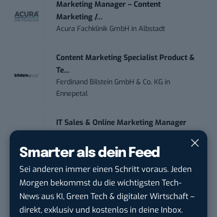
Marketing Manager – Content
Marketing /...
Acura Fachklinik GmbH
in
Albstadt
Content Marketing Specialist Product &
Te...
Ferdinand Bilstein GmbH & Co. KG
in
Ennepetal
IT Sales & Online Marketing Manager
(m/w/...
Instaffo GmbH
in
Karlsruhe
Smarter als dein Feed
Sei anderen immer einen Schritt voraus. Jeden
Endpoint Security Engineer – OT (f/m/x)
Morgen bekommst du die wichtigsten Tech-
ZEISS
in
Oberkochen (Baden-Württemberg),
News aus KI, Green Tech & digitaler Wirtschaft –
München
direkt, exklusiv und kostenlos in deine Inbox.