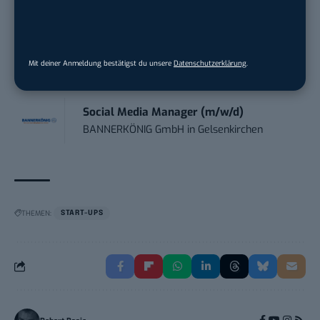
Content Manager Agrar (m/w/d)
befristet aufgr...
Josera Erbacher Service GmbH & Co...
in
Mit deiner Anmeldung bestätigst du unsere
Datenschutzerklärung
.
Remote / Mob...
Social Media Manager (m/w/d)
BANNERKÖNIG GmbH
in
Gelsenkirchen
THEMEN:
START-UPS