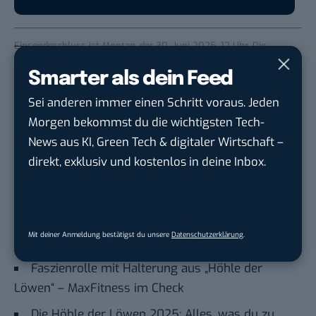
Einsendeschluss ist Montag, der 30. Juni 2025, 12 Uhr. Die
Teilnahme erfolgt unter Ausschluss des Rechtsweges. Jeder
Smarter als dein Feed
Teilnehmer kann nur einmal mitmachen. Es werden ausschließlich
Sei anderen immer einen Schritt voraus. Jeden
korrekt ausgefüllte Kommentare in das Auswahlverfahren
Morgen bekommst du die wichtigsten Tech-
aufgenommen. Der Gewinner wird per E-Mail informiert. Der
News aus KI, Green Tech & digitaler Wirtschaft –
Gewinnanspruch verfällt, wenn der Gewinner nicht ermittelbar ist
direkt, exklusiv und kostenlos in deine Inbox.
oder sich nicht nach Bekanntgabe des Gewinns beim Veranstalter
des Gewinnspiels (BASIC thinking GmbH) meldet.
Auch interessant:
Hornhautentferner aus „Die Höhle der Löwen“ –
Mit deiner Anmeldung bestätigst du unsere
Datenschutzerklärung
.
HornyFeet im Check
Faszienrolle mit Halterung aus „Höhle der
Löwen“ – MaxFitness im Check
Die Höhle der Löwen 2025: Alles, was du zu