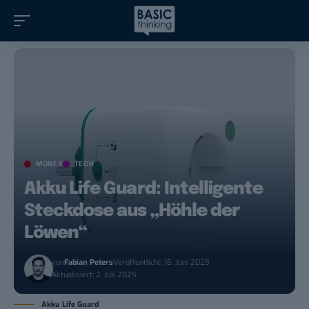
MONEY
TECH
Akku Life Guard: Intelligente
Steckdose aus „Höhle der
Löwen“
von
Fabian Peters
Veröffentlicht: 16. Juni 2025
Aktualisiert: 2. Juli 2025
Akku Life Guard