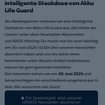
intelligente Steckdose von Akku
Life Guard
Als Medienpartner verlosen wir eine intelligente
Steckdose von Akku Life Guard aus „Die Höhle der
Löwen“
unter allen Newsletter-Abonnenten
von
BASIC thinking
. Du musst nur bis zum Stichtag
am 30. Juni 2025 (12:00 Uhr) unseren Newsletter
abonniert haben und uns bis dahin einen
Kommentar unter diesem Artikel hinterlassen,
warum du gern gewinnen möchtest.
Den Gewinner ziehen wir am
30. Juni
2025
und
benachrichtigen ihn anschließend umgehend per E-
Mail. Wir wünschen viel Glück!
Für Gewinnspiel: Jetzt unseren
UPDATE-Newsletter abonnieren