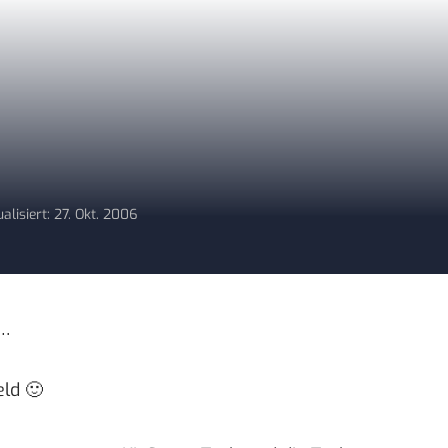
alisiert: 27. Okt. 2006
n…
eld 🙂