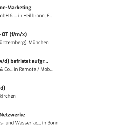
ine-Marketing
bH & ...
in
Heilbronn, F...
– OT (f/m/x)
ürttemberg), München
) befristet aufgr...
 Co...
in
Remote / Mob...
d)
kirchen
 Netzwerke
- und Wasserfac...
in
Bonn