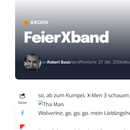
ARCHIV
FeierXband
von
Robert Basic
Veröffentlicht: 27. Okt. 2006
Aktu
so, ab zum Kumpel, X-Men 3 schaue
Teilen
Wolverine, go, go, go, mein Lieblingsh