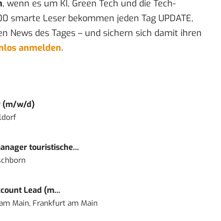
n
, wenn es um KI, Green Tech und die Tech-
00 smarte Leser bekommen jeden Tag UPDATE,
en News des Tages – und sichern sich damit ihren
enlos anmelden.
r (m/w/d)
ldorf
nager touristische...
schborn
count Lead (m...
 am Main, Frankfurt am Main