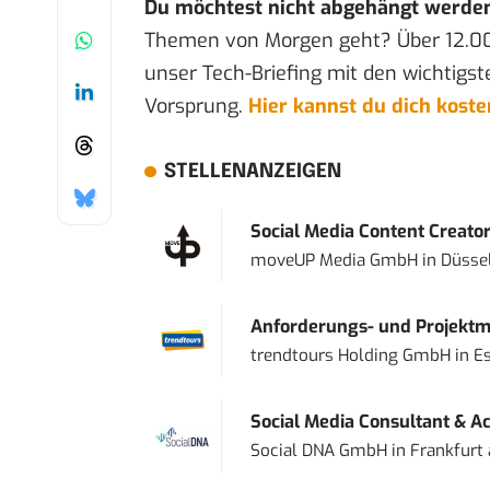
Du möchtest nicht abgehängt werde
Themen von Morgen geht? Über 12.0
unser Tech-Briefing mit den wichtigst
Vorsprung.
Hier kannst du dich kost
STELLENANZEIGEN
Social Media Content Creato
moveUP Media GmbH
in
Düsse
Anforderungs- und Projektma
trendtours Holding GmbH
in
E
Social Media Consultant & Ac
Social DNA GmbH
in
Frankfurt