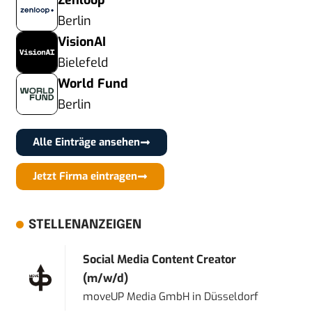
Zenloop
Berlin
VisionAI
Bielefeld
World Fund
Berlin
Alle Einträge ansehen
Jetzt Firma eintragen
STELLENANZEIGEN
Social Media Content Creator
(m/w/d)
moveUP Media GmbH
in
Düsseldorf