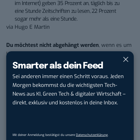
im Internet) geben 35 Prozent an, täglich bis zu
eine Stunde Zeitschriften zu lesen, 22 Prozent
sogar mehr als eine Stunde.
via
Hugo E Martin
Du möchtest nicht abgehängt werden
, wenn es um
KI, Green Tech und die Tech-Themen von Morgen
geht? Über 12.000 smarte Leser bekommen jeden
Smarter als dein Feed
Tag UPDATE, unser Tech-Briefing mit den
Sei anderen immer einen Schritt voraus. Jeden
wichtigsten News des Tages – und sichern sich
Morgen bekommst du die wichtigsten Tech-
damit ihren Vorsprung.
Hier kannst du dich
News aus KI, Green Tech & digitaler Wirtschaft –
kostenlos anmelden.
direkt, exklusiv und kostenlos in deine Inbox.
STELLENANZEIGEN
Anforderungs- und Projektmanager
Mit deiner Anmeldung bestätigst du unsere
Datenschutzerklärung
.