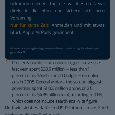
bekommen jeden Tag die wichtigsten News
direkt in die Inbox und sichern sich ihren
Vorsprung.
Nur für kurze Zeit:
Anmelden und mit etwas
Glück Apple AirPods gewinnen!
Mit deiner Anmeldung bestätigst du unsere
Datenschutzerklärung
. Beim Gewinnspiel
gelten die
AGB
.
Procter & Gamble, the nation’s biggest advertiser
last year, spent $33.5 million — less than 1
percent of its $4.6 billion ad budget — on online
ads in 2005. General Motors, the second-biggest
advertiser, spent $110.5 million online, or 2.5
percent of its $4.35 billion total, according to TNS,
which does not include search ads in its figure
Und wie sieht es dafür im US-Printbereich aus?
Jeff