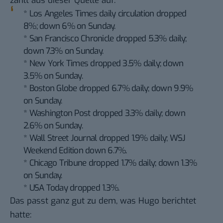
zählt aus
dieser Quelle
auf:
* Los Angeles Times daily circulation dropped
8%; down 6% on Sunday.
* San Francisco Chronicle dropped 5.3% daily;
down 7.3% on Sunday.
* New York Times dropped 3.5% daily; down
3.5% on Sunday.
* Boston Globe dropped 6.7% daily; down 9.9%
on Sunday.
* Washington Post dropped 3.3% daily; down
2.6% on Sunday.
* Wall Street Journal dropped 1.9% daily; WSJ
Weekend Edition down 6.7%.
* Chicago Tribune dropped 1.7% daily; down 1.3%
on Sunday.
* USA Today dropped 1.3%.
Das passt ganz gut zu dem, was
Hugo berichtet
hatte
: