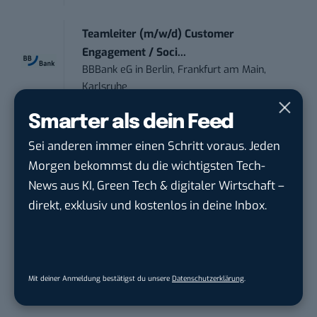
Teamleiter (m/w/d) Customer
Engagement / Soci...
BBBank eG
in
Berlin, Frankfurt am Main,
Karlsruhe
Smarter als dein Feed
Content Manager (m/w/g) mit
Sei anderen immer einen Schritt voraus. Jeden
Schwerpunkt Socia...
Morgen bekommst du die wichtigsten Tech-
LEUCHTTURM1917
in
Geesthacht
News aus KI, Green Tech & digitaler Wirtschaft –
direkt, exklusiv und kostenlos in deine Inbox.
Marketing Manager Social Media and
Content (m...
Wave In Motion GmbH
in
Köln, Köln
Mit deiner Anmeldung bestätigst du unsere
Datenschutzerklärung
.