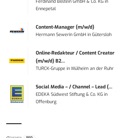
Ferdinand Bilstein GmbH & Co. KG
in
Ennepetal
Content-Manager (m/w/d)
Hermann Sewerin GmbH
in
Gütersloh
Online-Redakteur / Content Creator
(m/w/d) B2...
TURCK-Gruppe
in
Mülheim an der Ruhr
Social Media – / Channel – Lead (...
EDEKA Südwest Stiftung & Co. KG
in
Offenburg
THEMEN:
SEO