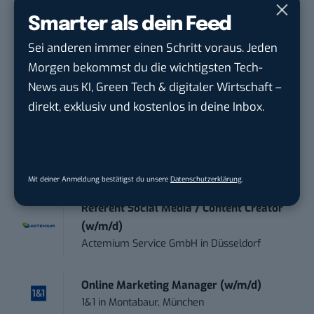
Smarter als dein Feed
Community Manager:in Open Source
Sei anderen immer einen Schritt voraus. Jeden
(w/m/d)
Morgen bekommst du die wichtigsten Tech-
Zentrum für Digitale Souveränität der Öffe...
News aus KI, Green Tech & digitaler Wirtschaft –
in
Bochum
direkt, exklusiv und kostenlos in deine Inbox.
Art Director – UX Design / Adobe CC /
P...
meap GmbH
in
Witten
Mit deiner Anmeldung bestätigst du unsere
Datenschutzerklärung
.
Referent Social Media / Content Creator
(w/m/d)
Actemium Service GmbH
in
Düsseldorf
Online Marketing Manager (w/m/d)
1&1
in
Montabaur, München