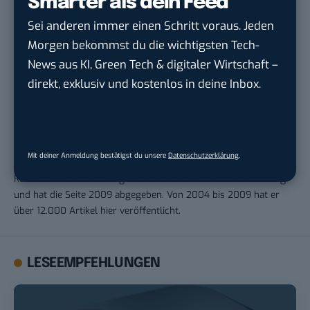
Smarter als dein Feed
Sei anderen immer einen Schritt voraus. Jeden
Morgen bekommst du die wichtigsten Tech-
THEMEN:
APPLE
GOOGLE
News aus KI, Green Tech & digitaler Wirtschaft –
direkt, exklusiv und kostenlos in deine Inbox.
Robert Basic
Mit deiner Anmeldung bestätigst du unsere
Datenschutzerklärung
.
Robert Basic ist Namensgeber und Gründer von BASIC thinking
und hat die Seite 2009 abgegeben. Von 2004 bis 2009 hat er
über 12.000 Artikel hier veröffentlicht.
LESEEMPFEHLUNGEN