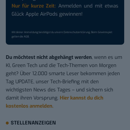
Nur für kurze Zeit:
Anmelden und mit etwas
Glück Apple AirPods gewinnen!
Mit deiner Anmeldung bestätigst du unsere
Datenschutzerklärung
. Beim Gewinnspiel
gelten die
AGB
.
Du möchtest nicht abgehängt werden
, wenn es um
KI, Green Tech und die Tech-Themen von Morgen
geht? Über 12.000 smarte Leser bekommen jeden
Tag UPDATE, unser Tech-Briefing mit den
wichtigsten News des Tages – und sichern sich
damit ihren Vorsprung.
Hier kannst du dich
kostenlos anmelden.
STELLENANZEIGEN