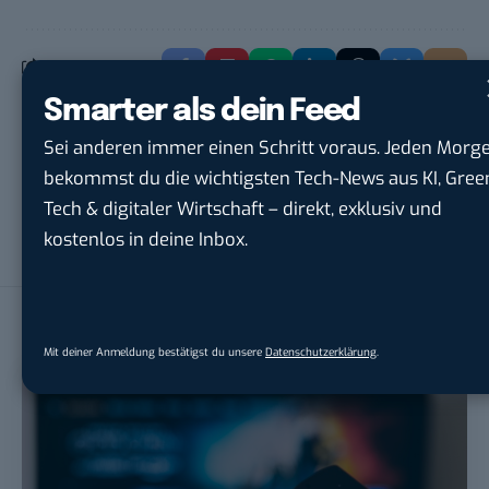
Smarter als dein Feed
Sei anderen immer einen Schritt voraus. Jeden Morg
Robert Basic
bekommst du die wichtigsten Tech-News aus KI, Gree
Robert Basic ist Namensgeber und Gründer von BASIC thinking
Tech & digitaler Wirtschaft – direkt, exklusiv und
und hat die Seite 2009 abgegeben. Von 2004 bis 2009 hat er
kostenlos in deine Inbox.
über 12.000 Artikel hier veröffentlicht.
LESEEMPFEHLUNGEN
Mit deiner Anmeldung bestätigst du unsere
Datenschutzerklärung
.