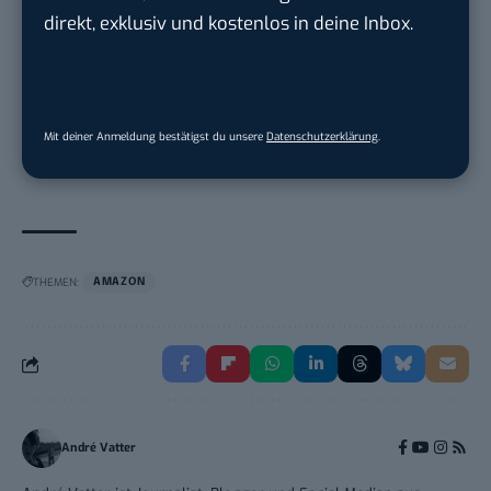
Bosch Gruppe
in
Reutlingen
direkt, exklusiv und kostenlos in deine Inbox.
Volontärin / Volontär für
Kommunikation mit d...
DIHK | Deutsche Industrie- und
Mit deiner Anmeldung bestätigst du unsere
Datenschutzerklärung
.
Handelskammer
in
Berlin
THEMEN:
AMAZON
André Vatter