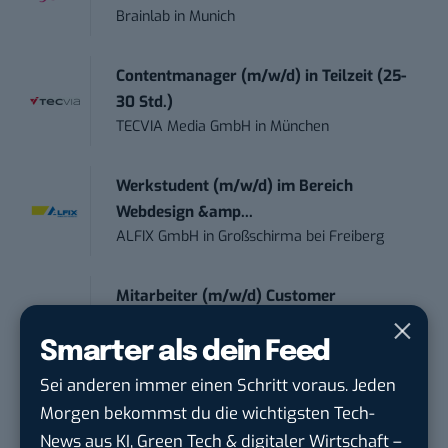
Brainlab
in
Munich
Contentmanager (m/w/d) in Teilzeit (25-
30 Std.)
TECVIA Media GmbH
in
München
Werkstudent (m/w/d) im Bereich
Webdesign &amp...
ALFIX GmbH
in
Großschirma bei Freiberg
Mitarbeiter (m/w/d) Customer
Engagement / Soc...
BBBank eG
in
Berlin, Frankfurt am Main,
Smarter als dein Feed
Karlsruhe
Sei anderen immer einen Schritt voraus. Jeden
Morgen bekommst du die wichtigsten Tech-
Senior ASIC Digital Lead – ATPG & M...
News aus KI, Green Tech & digitaler Wirtschaft –