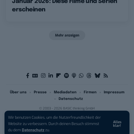
Januar 2026: Diese Filme und Serien
erscheinen
Mehr anzeigen
Über uns
Presse
Mediadaten
Firmen
Impressum
Datenschutz
© 2003 - 2026 BASIC thinking GmbH
Wir benutzen Cookies, um die Nutzerfreundlichkeit der
Alles
iPhone 17 Pro sichern:
Für 1 € +
Website zu verbessern. Durch deinen Besuch stimmst
klar!
200 € Hardware-Bonus!
du dem
Datenschutz
zu.