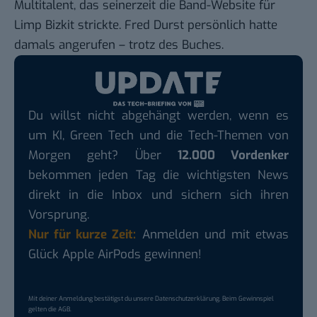
Multitalent, das seinerzeit die
Band-Website
für
Limp Bizkit strickte. Fred Durst persönlich hatte
damals angerufen – trotz des Buches.
Du willst nicht abgehängt werden, wenn es
um KI, Green Tech und die Tech-Themen von
Morgen geht? Über
12.000 Vordenker
bekommen jeden Tag die wichtigsten News
direkt in die Inbox und sichern sich ihren
Vorsprung.
Nur für kurze Zeit:
Anmelden und mit etwas
Glück Apple AirPods gewinnen!
Mit deiner Anmeldung bestätigst du unsere
Datenschutzerklärung
. Beim Gewinnspiel
gelten die
AGB
.