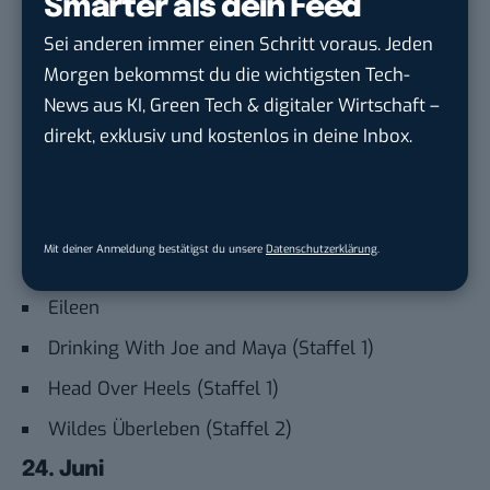
Smarter als dein Feed
Was ist schon normal?
Sei anderen immer einen Schritt voraus. Jeden
22. Juni
Morgen bekommst du die wichtigsten Tech-
We Are Guardians
News aus KI, Green Tech & digitaler Wirtschaft –
direkt, exklusiv und kostenlos in deine Inbox.
Revenge
Dear David
Reel Rock (Staffel 8)
Mit deiner Anmeldung bestätigst du unsere
Datenschutzerklärung
.
23. Juni
Eileen
Drinking With Joe and Maya (Staffel 1)
Head Over Heels (Staffel 1)
Wildes Überleben (Staffel 2)
24. Juni