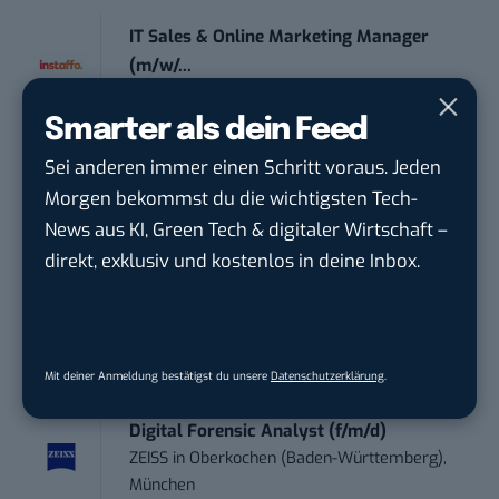
IT Sales & Online Marketing Manager
(m/w/...
Instaffo GmbH
in
Karlsruhe
Smarter als dein Feed
Marketing Manager – Content
Sei anderen immer einen Schritt voraus. Jeden
Marketing /...
Morgen bekommst du die wichtigsten Tech-
Acura Fachklinik GmbH
in
Albstadt
News aus KI, Green Tech & digitaler Wirtschaft –
direkt, exklusiv und kostenlos in deine Inbox.
Content Marketing Specialist Product &
Te...
Ferdinand Bilstein GmbH & Co. KG
in
Ennepetal
Mit deiner Anmeldung bestätigst du unsere
Datenschutzerklärung
.
Digital Forensic Analyst (f/m/d)
ZEISS
in
Oberkochen (Baden-Württemberg),
München