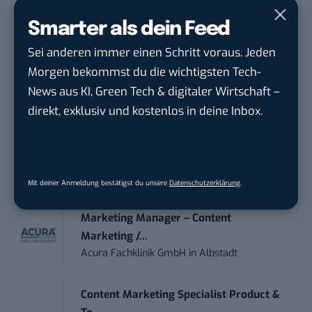
Social Media Content Creator (m/w/d)
moveUP Media GmbH
in
Düsseldorf
Smarter als dein Feed
Sei anderen immer einen Schritt voraus. Jeden
Anforderungs- und Projektmanager
Morgen bekommst du die wichtigsten Tech-
touristische...
News aus KI, Green Tech & digitaler Wirtschaft –
trendtours Holding GmbH
in
Eschborn
direkt, exklusiv und kostenlos in deine Inbox.
IT Sales & Online Marketing Manager
(m/w/...
Instaffo GmbH
in
Karlsruhe
Mit deiner Anmeldung bestätigst du unsere
Datenschutzerklärung
.
Marketing Manager – Content
Marketing /...
Acura Fachklinik GmbH
in
Albstadt
Content Marketing Specialist Product &