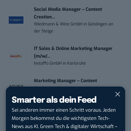
Social Media Manager – Content
Creation...
Wiedmann & Winz GmbH
in
Geislingen an
der Steige
IT Sales & Online Marketing Manager
(m/w/...
Instaffo GmbH
in
Karlsruhe
Marketing Manager – Content
Marketing /...
Acura Fachklinik GmbH
in
Albstadt
Smarter als dein Feed
Sei anderen immer einen Schritt voraus. Jeden
Content Marketing Specialist Product &
Morgen bekommst du die wichtigsten Tech-
Te...
News aus KI, Green Tech & digitaler Wirtschaft –
Ferdinand Bilstein GmbH & Co. KG
in