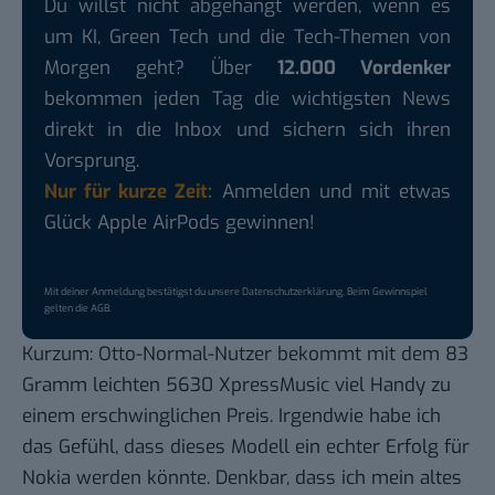
Du willst nicht abgehängt werden, wenn es
um KI, Green Tech und die Tech-Themen von
Morgen geht? Über
12.000 Vordenker
bekommen jeden Tag die wichtigsten News
direkt in die Inbox und sichern sich ihren
Vorsprung.
Nur für kurze Zeit:
Anmelden und mit etwas
Glück Apple AirPods gewinnen!
Mit deiner Anmeldung bestätigst du unsere
Datenschutzerklärung
. Beim Gewinnspiel
gelten die
AGB
.
Kurzum: Otto-Normal-Nutzer bekommt mit dem 83
Gramm leichten 5630 XpressMusic viel Handy zu
einem erschwinglichen Preis. Irgendwie habe ich
das Gefühl, dass dieses Modell ein echter Erfolg für
Nokia werden könnte. Denkbar, dass ich mein altes