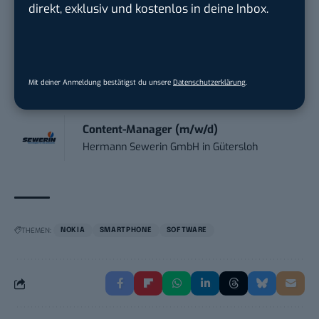
direkt, exklusiv und kostenlos in deine Inbox.
Ennepetal
Art Director – UX Design / Adobe CC /
P...
Mit deiner Anmeldung bestätigst du unsere
Datenschutzerklärung
.
meap GmbH
in
Witten
Content-Manager (m/w/d)
Hermann Sewerin GmbH
in
Gütersloh
THEMEN:
NOKIA
SMARTPHONE
SOFTWARE