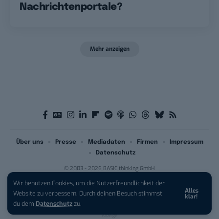
Nachrichtenportale?
Mehr anzeigen
Über uns
Presse
Mediadaten
Firmen
Impressum
Datenschutz
© 2003 - 2026 BASIC thinking GmbH
Wir benutzen Cookies, um die Nutzerfreundlichkeit der
Alles
iPhone 17 Pro sichern:
Für 1 € +
Website zu verbessern. Durch deinen Besuch stimmst
klar!
200 € Hardware-Bonus!
du dem
Datenschutz
zu.
Anzeige