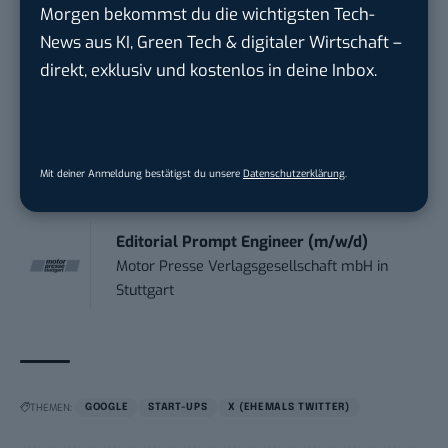
Morgen bekommst du die wichtigsten Tech-
Marketing Manager Social Media and
News aus KI, Green Tech & digitaler Wirtschaft –
Content (m...
direkt, exklusiv und kostenlos in deine Inbox.
Wave In Motion GmbH
in
Köln, Köln
Social Media Manager –
Webkommunikation...
Mit deiner Anmeldung bestätigst du unsere
Datenschutzerklärung
.
Open Experience GmbH
in
Karlsruhe
Editorial Prompt Engineer (m/w/d)
Motor Presse Verlagsgesellschaft mbH
in
Stuttgart
THEMEN:
GOOGLE
START-UPS
X (EHEMALS TWITTER)