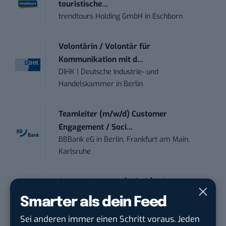
touristische...
trendtours Holding GmbH
in
Eschborn
Volontärin / Volontär für
Kommunikation mit d...
DIHK | Deutsche Industrie- und
Handelskammer
in
Berlin
Teamleiter (m/w/d) Customer
Engagement / Soci...
BBBank eG
in
Berlin, Frankfurt am Main,
Karlsruhe
Content Manager (m/w/g) mit
Schwerpunkt Socia...
Smarter als dein Feed
LEUCHTTURM1917
in
Geesthacht
Sei anderen immer einen Schritt voraus. Jeden