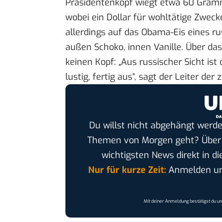
Präsidentenkopf wiegt etwa 60 Gramm
wobei ein Dollar für wohltätige Zweck
allerdings auf das
Obama-Eis
eines ru
außen Schoko, innen Vanille. Über d
keinen Kopf: „Aus russischer Sicht ist 
lustig, fertig aus“, sagt der Leiter d
Du willst nicht abgehängt werde
Themen von Morgen geht? Übe
wichtigsten News direkt in di
Nur für kurze Zeit:
Anmelden und
Mit deiner Anmeldung bestätigst du u