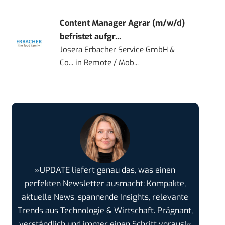
Content Manager Agrar (m/w/d)
befristet aufgr...
Josera Erbacher Service GmbH &
Co...
in
Remote / Mob...
»UPDATE liefert genau das, was einen
perfekten Newsletter ausmacht: Kompakte,
aktuelle News, spannende Insights, relevante
Trends aus Technologie & Wirtschaft. Prägnant,
verständlich und immer einen Schritt voraus!«