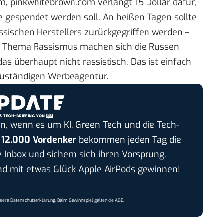
, pinkwhitebrown.com verlangt 15 Dollar dafür,
e gespendet werden soll. An heißen Tagen sollte
ssischen Herstellers zurückgegriffen werden –
as Thema Rassismus machen sich die Russen
das überhaupt nicht rassistisch. Das ist einfach
er zuständigen Werbeagentur.
n, wenn es um KI, Green Tech und die Tech-
r
12.000 Vordenker
bekommen jeden Tag die
e Inbox und sichern sich ihren Vorsprung.
 mit etwas Glück Apple AirPods gewinnen!
nsere
Datenschutzerklärung
. Beim Gewinnspiel gelten die
AGB
.