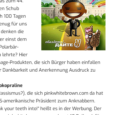
mas zum 44.
uen Schub
ch
100 Tagen
enug für uns
 denken die
er einst dem
Polarbär-
 lehrte? Hier
age-Produkten, die sich Bürger haben einfallen
er Dankbarkeit und Anerkennung Ausdruck zu
okopraline
s Rassismus?), die sich pinkwhitebrown.com da hat
S-amerikanische Präsident zum Anknabbern.
 your teeth into!“ heißt es in der Werbung. Der