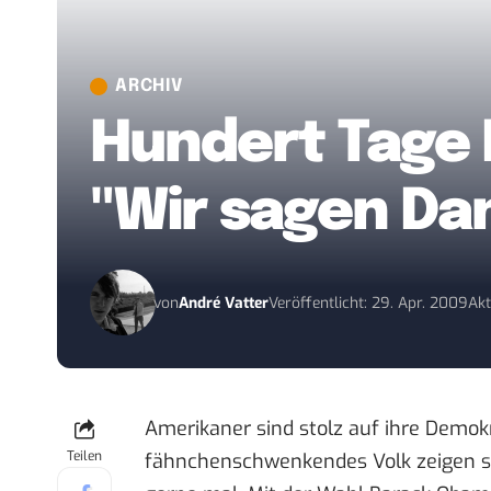
ARCHIV
Hundert Tage 
"Wir sagen Da
von
André Vatter
Veröffentlicht: 29. Apr. 2009
Akt
Amerikaner sind stolz auf ihre Demokr
Teilen
fähnchenschwenkendes Volk zeigen s