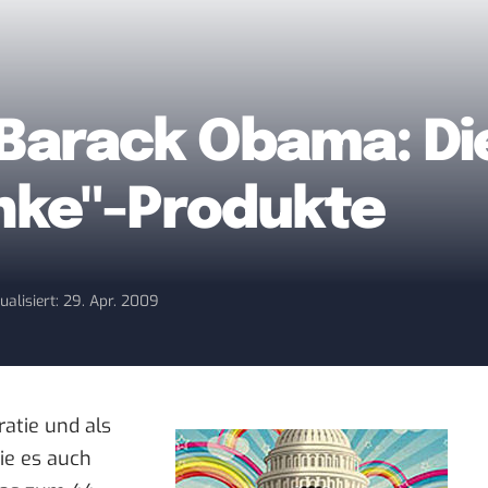
Barack Obama: Di
nke"-Produkte
ualisiert: 29. Apr. 2009
atie und als
ie es auch