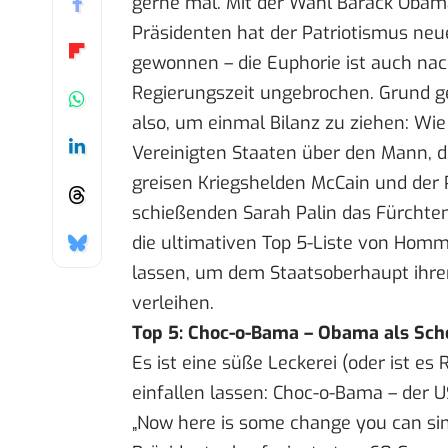
gerne mal. Mit der Wahl Barack Oba
Präsidenten hat der Patriotismus ne
gewonnen – die Euphorie ist auch na
Regierungszeit
ungebrochen. Grund g
also, um einmal Bilanz zu ziehen: Wie
Vereinigten Staaten über den Mann, d
greisen Kriegshelden McCain und der 
schießenden Sarah Palin das Fürchten
die ultimativen Top 5-Liste von Homm
lassen, um dem Staatsoberhaupt ihr
verleihen.
Top 5: Choc-o-Bama – Obama als Sch
Es ist eine süße Leckerei (oder ist e
einfallen lassen:
Choc-o-Bama
– der U
„Now here is some change you can sink