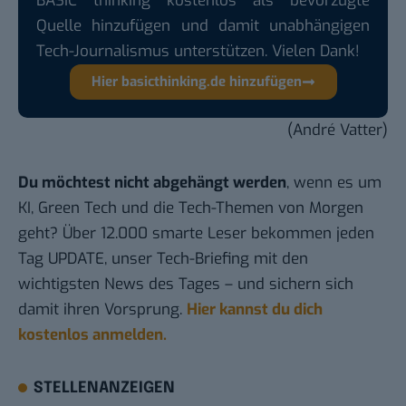
BASIC thinking kostenlos als bevorzugte
Quelle hinzufügen und damit unabhängigen
Tech-Journalismus unterstützen. Vielen Dank!
Hier basicthinking.de hinzufügen
(André Vatter)
Du möchtest nicht abgehängt werden
, wenn es um
KI, Green Tech und die Tech-Themen von Morgen
geht? Über 12.000 smarte Leser bekommen jeden
Tag UPDATE, unser Tech-Briefing mit den
wichtigsten News des Tages – und sichern sich
damit ihren Vorsprung.
Hier kannst du dich
kostenlos anmelden.
STELLENANZEIGEN