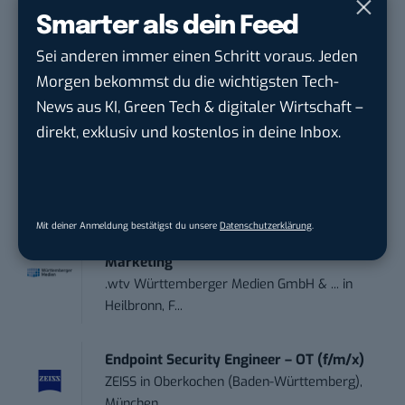
Schwerpunkt Pai...
Smarter als dein Feed
EDEKA Südwest Stiftung & Co. KG
in
Sei anderen immer einen Schritt voraus. Jeden
Offenburg
Morgen bekommst du die wichtigsten Tech-
News aus KI, Green Tech & digitaler Wirtschaft –
Social Media Consultant & Account Lead
direkt, exklusiv und kostenlos in deine Inbox.
(m...
Social DNA GmbH
in
Frankfurt am Main,
Frankfurt am Main
Mit deiner Anmeldung bestätigst du unsere
Datenschutzerklärung
.
Sales-Manager (m/w/d) Online-
Marketing
.wtv Württemberger Medien GmbH & ...
in
Heilbronn, F...
Endpoint Security Engineer – OT (f/m/x)
ZEISS
in
Oberkochen (Baden-Württemberg),
München