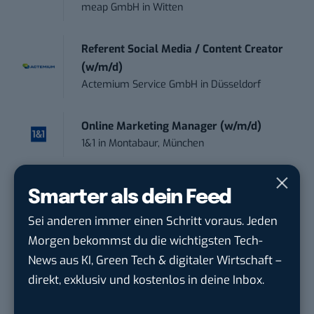
meap GmbH
in
Witten
Referent Social Media / Content Creator
(w/m/d)
Actemium Service GmbH
in
Düsseldorf
Online Marketing Manager (w/m/d)
1&1
in
Montabaur, München
Marketing Specialist – AI & Content
Smarter als dein Feed
Manag...
Sei anderen immer einen Schritt voraus. Jeden
FEINMETALL GmbH
in
Herrenberg bei
Stuttgart
Morgen bekommst du die wichtigsten Tech-
News aus KI, Green Tech & digitaler Wirtschaft –
direkt, exklusiv und kostenlos in deine Inbox.
Praktikum im E-Business – Business
Inte...