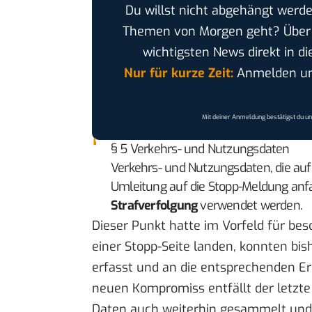
Du willst nicht abgehängt werde
Themen von Morgen geht? Übe
wichtigsten News direkt in di
Nur für kurze Zeit:
Anmelden und
Mit deiner Anmeldung bestätigst du u
§ 5 Verkehrs- und Nutzungsdaten
Verkehrs- und Nutzungsdaten, die au
Umleitung auf die Stopp-Meldung anfa
Strafverfolgung
verwendet werden.
Dieser Punkt hatte im Vorfeld für beson
einer Stopp-Seite landen, konnten bis
erfasst und an die entsprechenden Er
neuen Kompromiss entfällt der letzte
Daten auch weiterhin gesammelt und