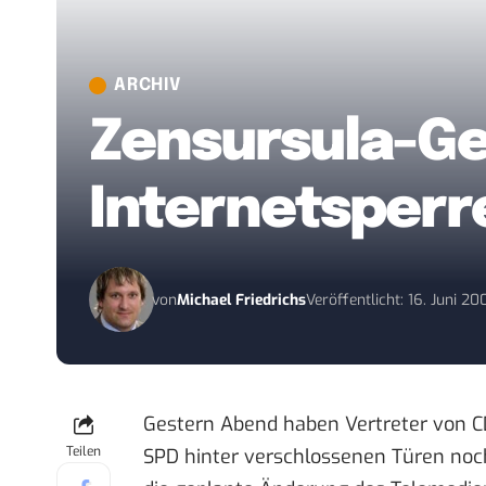
ARCHIV
Zensursula-Ge
Internetsperr
von
Michael Friedrichs
Veröffentlicht: 16. Juni 20
Gestern Abend haben Vertreter von 
Teilen
SPD hinter verschlossenen Türen noc