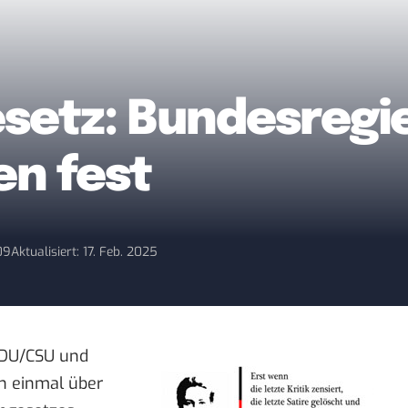
setz: Bundesregie
en fest
09
Aktualisiert: 17. Feb. 2025
CDU/CSU und
h einmal über