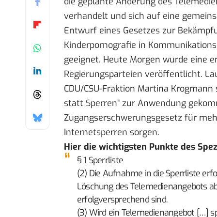
die geplante Änderung des Telemedi
verhandelt und sich
auf eine gemeins
Entwurf eines Gesetzes zur Bekämpf
Kinderpornografie in Kommunikation
geeignet
. Heute Morgen wurde eine e
Regierungsparteien veröffentlicht. L
CDU/CSU-Fraktion Martina Krogmann sei
statt Sperren
“ zur Anwendung gekom
Zugangserschwerungsgesetz
für mehr
Internetsperren sorgen.
Hier die wichtigsten Punkte des Spez
§ 1 Sperrliste
(2) Die Aufnahme in die Sperrliste erf
Löschung des Telemedienangebots ab
erfolgversprechend sind.
(3) Wird ein Telemedienangebot […] s