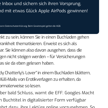
e Inbox und sichern sich ihren Vorsprung.
 mit etwas Glück Apple AirPods gewinnen!
nsere
Datenschutzerklärung
. Beim Gewinnspiel gelten die
AGB
.
nkt zu sein, können Sie in einen Buchladen gehen
ankheit thematisieren. Erweist es sich als
bar. Sie können also davon ausgehen, dass die
en nicht steigen werden – für Versicherungen
as sie da eben gelesen haben.
y Chatterly’s Lover“ in einem Buchladen blättern,
Müll-Mails von Erotikverlagen zu erhalten, da
ormalerweise so lesen.
aber bald Schluss, warnt die EFF: Googles Macht
Buchtitel in digitalisierter Form verfügbar
hrt dazu, ihre Lektüre online vorzunehmen. So