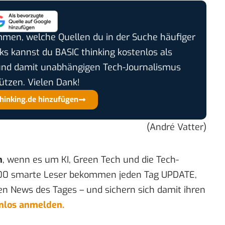
timmen, welche Quellen du in der Suche häufiger
cks kannst du BASIC thinking kostenlos als
und damit unabhängigen Tech-Journalismus
ützen. Vielen Dank!
thinking.de hinzufügen
(André Vatter)
n
, wenn es um KI, Green Tech und die Tech-
00 smarte Leser bekommen jeden Tag UPDATE,
en News des Tages – und sichern sich damit ihren
enlos anmelden.