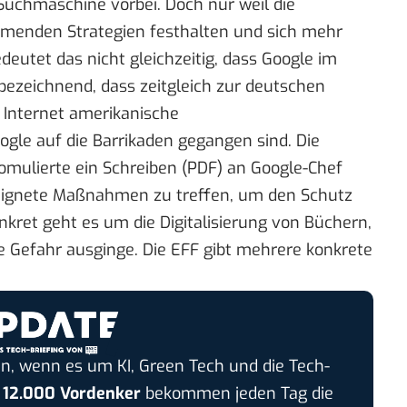
r Suchmaschine vorbei. Doch nur weil die
enden Strategien festhalten und sich mehr
eutet das nicht gleichzeitig, dass Google im
 bezeichnend, dass zeitgleich zur deutschen
Internet amerikanische
oogle
auf die Barrikaden
gegangen sind. Die
omulierte ein Schreiben (
PDF
) an Google-Chef
geeignete Maßnahmen zu treffen, um den Schutz
kret geht es um die Digitalisierung von Büchern,
e Gefahr ausginge. Die EFF gibt mehrere
konkrete
n, wenn es um KI, Green Tech und die Tech-
r
12.000 Vordenker
bekommen jeden Tag die