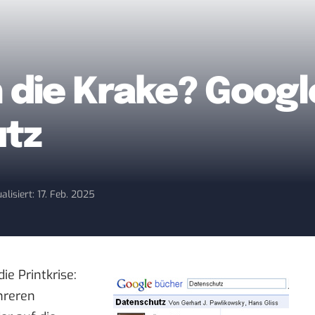
 die Krake? Googl
utz
alisiert: 17. Feb. 2025
ie Printkrise:
reren