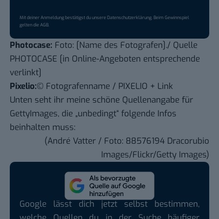
Mit deiner Anmeldung bestätigst du unsere
Datenschutzerklärung
. Beim Gewinnspiel
gelten die
AGB
.
Photocase:
Foto: [Name des Fotografen]./ Quelle
PHOTOCASE [in Online-Angeboten entsprechende
verlinkt]
Pixelio:
© Fotografenname / PIXELIO + Link
Unten seht ihr meine schöne Quellenangabe für
GettyImages, die „unbedingt“ folgende Infos
beinhalten muss:
(André Vatter / Foto: 88576194 Dracorubio
Images/Flickr/Getty Images)
Google lässt dich jetzt selbst bestimmen,
welche Quellen du in der Suche häufiger