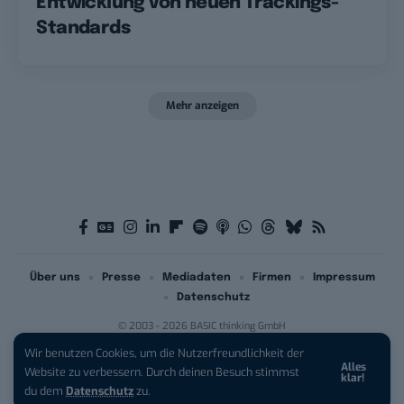
Entwicklung von neuen Trackings-
Standards
Mehr anzeigen
Über uns
Presse
Mediadaten
Firmen
Impressum
Datenschutz
© 2003 - 2026 BASIC thinking GmbH
Wir benutzen Cookies, um die Nutzerfreundlichkeit der
Alles
iPhone 17 Pro sichern:
Für 1 € +
Website zu verbessern. Durch deinen Besuch stimmst
klar!
200 € Hardware-Bonus!
du dem
Datenschutz
zu.