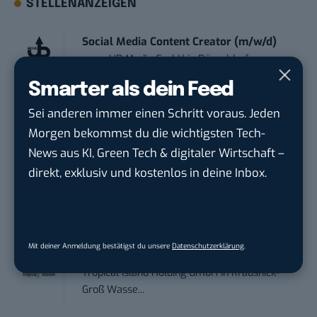
STELLENANZEIGEN
Social Media Content Creator (m/w/d)
moveUP Media GmbH
in
Düsseldorf
Smarter als dein Feed
Anforderungs- und Projektmanager
Sei anderen immer einen Schritt voraus. Jeden
touristische...
Morgen bekommst du die wichtigsten Tech-
trendtours Holding GmbH
in
Eschborn
News aus KI, Green Tech & digitaler Wirtschaft –
direkt, exklusiv und kostenlos in deine Inbox.
Editorial Prompt Engineer (m/w/d)
Motor Presse Verlagsgesellschaft mbH
in
Stuttgart
Mit deiner Anmeldung bestätigst du unsere
Datenschutzerklärung
.
PR & Social Media Coordinator (m/w/d)
Tropical Island Holding GmbH
in
Krausnick-
Groß Wasse...