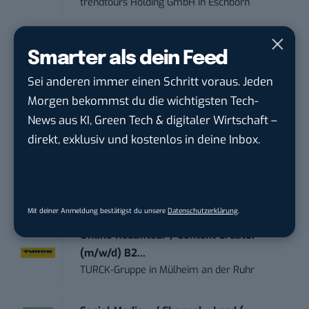
trendtours Holding GmbH
in
Eschborn
Content Creator (m/w/d)
Smarter als dein Feed
OAS AG
in
Bremen
Sei anderen immer einen Schritt voraus. Jeden
Morgen bekommst du die wichtigsten Tech-
Art Director – UX Design / Adobe CC /
News aus KI, Green Tech & digitaler Wirtschaft –
P...
meap GmbH
in
Witten
direkt, exklusiv und kostenlos in deine Inbox.
Content-Manager (m/w/d)
Hermann Sewerin GmbH
in
Gütersloh
Mit deiner Anmeldung bestätigst du unsere
Datenschutzerklärung
.
Online-Redakteur / Content Creator
(m/w/d) B2...
TURCK-Gruppe
in
Mülheim an der Ruhr