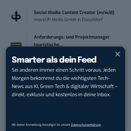
Social Media Content Creator (m/w/d)
moveUP Media GmbH
in
Düsseldorf
Anforderungs- und Projektmanager
touristische...
trendtours Holding GmbH
in
Eschborn
Smarter als dein Feed
Marketing Manager – Content
Sei anderen immer einen Schritt voraus. Jeden
Marketing /...
Morgen bekommst du die wichtigsten Tech-
Acura Fachklinik GmbH
in
Albstadt
News aus KI, Green Tech & digitaler Wirtschaft –
direkt, exklusiv und kostenlos in deine Inbox.
Content Marketing Specialist Product &
Te...
Ferdinand Bilstein GmbH & Co. KG
in
Ennepetal
Mit deiner Anmeldung bestätigst du unsere
Datenschutzerklärung
.