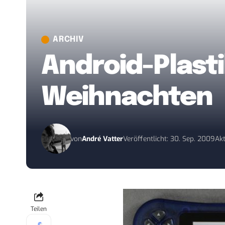
ARCHIV
Android-Plast
Weihnachten
von
André Vatter
Veröffentlicht: 30. Sep. 2009
Akt
Teilen