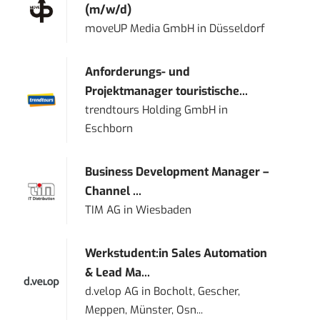
(m/w/d)
moveUP Media GmbH
in
Düsseldorf
Anforderungs- und
Projektmanager touristische...
trendtours Holding GmbH
in
Eschborn
Business Development Manager –
Channel ...
TIM AG
in
Wiesbaden
Werkstudent:in Sales Automation
& Lead Ma...
d.velop AG
in
Bocholt, Gescher,
Meppen, Münster, Osn...