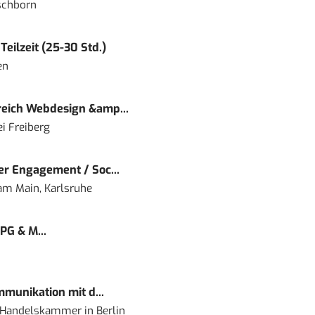
schborn
eilzeit (25-30 Std.)
en
eich Webdesign &amp...
i Freiberg
r Engagement / Soc...
 am Main, Karlsruhe
PG & M...
mmunikation mit d...
nd Handelskammer
in
Berlin