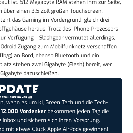
baut ist. 512 Megabyte RAM stehen ihm zur Seite,
m über einen 3,5 Zoll großen Touchscreen.
eht das Gaming im Vordergrund, gleich drei
ffgehäuse heraus. Trotz des iPhone-Prozessors
ur Verfügung – Slashgear vermutet allerdings,
m Odroid Zugang zum Mobilfunknetz verschaffen
1b/g) an Bord, ebenso Bluetooth und ein
latz stehen zwei Gigabyte (Flash) bereit, wer
 Gigabyte dazuschießen.
n, wenn es um KI, Green Tech und die Tech-
r
12.000 Vordenker
bekommen jeden Tag die
e Inbox und sichern sich ihren Vorsprung.
 mit etwas Glück Apple AirPods gewinnen!