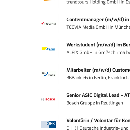
trendtours Holding GmbH
in
E
Contentmanager (m/w/d) in T
TECVIA Media GmbH
in
Münch
Werkstudent (m/w/d) im Ber
ALFIX GmbH
in
Großschirma be
Mitarbeiter (m/w/d) Custome
BBBank eG
in
Berlin, Frankfurt
Senior ASIC Digital Lead – AT
Bosch Gruppe
in
Reutlingen
Volontärin / Volontär für Ko
DIHK | Deutsche Industrie- u