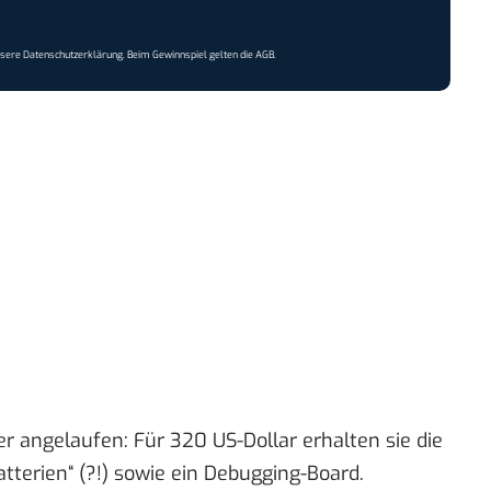
nsere
Datenschutzerklärung
. Beim Gewinnspiel gelten die
AGB
.
er angelaufen: Für 320 US-Dollar erhalten sie die
tterien“ (?!) sowie ein Debugging-Board.