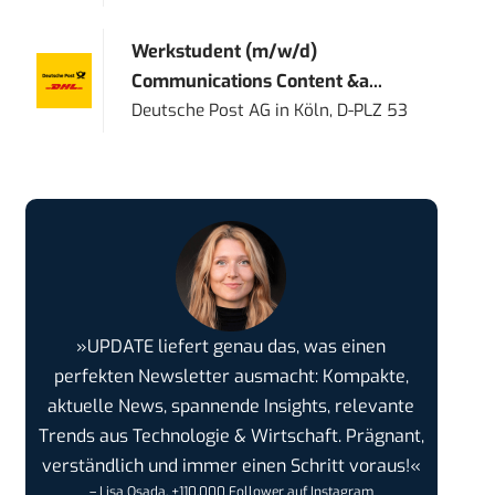
Werkstudent (m/w/d)
Communications Content &a...
Deutsche Post AG
in
Köln, D-PLZ 53
»UPDATE liefert genau das, was einen
perfekten Newsletter ausmacht: Kompakte,
aktuelle News, spannende Insights, relevante
Trends aus Technologie & Wirtschaft. Prägnant,
verständlich und immer einen Schritt voraus!«
– Lisa Osada, +110.000 Follower auf Instagram