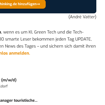
thinking.de hinzufügen
(André Vatter)
n
, wenn es um KI, Green Tech und die Tech-
00 smarte Leser bekommen jeden Tag UPDATE,
en News des Tages – und sichern sich damit ihren
enlos anmelden.
r (m/w/d)
ldorf
nager touristische...