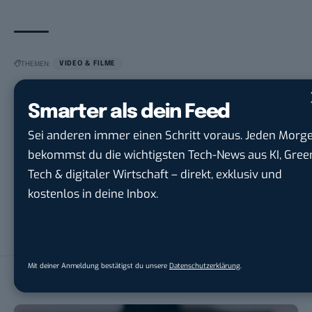
THEMEN:
VIDEO & FILME
Smarter als dein Feed
Sei anderen immer einen Schritt voraus. Jeden Morg
bekommst du die wichtigsten Tech-News aus KI, Gree
André Vatter
Tech & digitaler Wirtschaft – direkt, exklusiv und
kostenlos in deine Inbox.
André Vatter ist Journalist, Blogger und Social Median aus
Hamburg. Er hat von 2009 bis 2010 über 1.000 Artikel für BASIC
thinking geschrieben.
Mit deiner Anmeldung bestätigst du unsere
Datenschutzerklärung
.
LESEEMPFEHLUNGEN