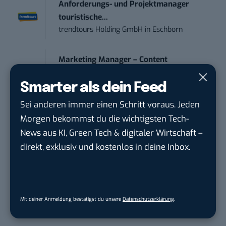
Anforderungs- und Projektmanager
touristische...
trendtours Holding GmbH
in
Eschborn
Marketing Manager – Content
Marketing /...
Acura Fachklinik GmbH
in
Albstadt
Smarter als dein Feed
Sei anderen immer einen Schritt voraus. Jeden
Content Marketing Specialist Product &
Morgen bekommst du die wichtigsten Tech-
Te...
News aus KI, Green Tech & digitaler Wirtschaft –
Ferdinand Bilstein GmbH & Co. KG
in
direkt, exklusiv und kostenlos in deine Inbox.
Ennepetal
IT Sales & Online Marketing Manager
(m/w/...
Mit deiner Anmeldung bestätigst du unsere
Datenschutzerklärung
.
Instaffo GmbH
in
Karlsruhe