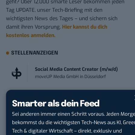
geht? Über 12.000 smarte Leser bekommen jeden
Tag UPDATE, unser Tech-Briefing mit den
wichtigsten News des Tages – und sichern sich
damit ihren Vorsprung.
Hier kannst du dich
kostenlos anmelden.
STELLENANZEIGEN
Social Media Content Creator (m/w/d)
moveUP Media GmbH
in
Düsseldorf
Anforderungs- und Projektmanager
touristische...
Smarter als dein Feed
trendtours Holding GmbH
in
Eschborn
Sei anderen immer einen Schritt voraus. Jeden Morg
bekommst du die wichtigsten Tech-News aus KI, Gree
Social Media Manager – Content
Tech & digitaler Wirtschaft – direkt, exklusiv und