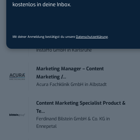
Creation...
kostenlos in deine Inbox.
Wiedmann & Winz GmbH
in
Geislingen an
der Steige
IT Sales & Online Marketing Manager
Mit deiner Anmeldung bestätigst du unsere
Datenschutzerklärung
.
(m/w/...
Instaffo GmbH
in
Karlsruhe
Marketing Manager – Content
Marketing /...
Acura Fachklinik GmbH
in
Albstadt
Content Marketing Specialist Product &
Te...
Ferdinand Bilstein GmbH & Co. KG
in
Ennepetal