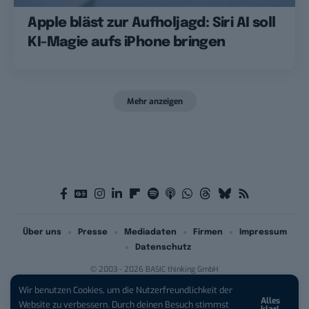
Apple bläst zur Aufholjagd: Siri AI soll
KI-Magie aufs iPhone bringen
Mehr anzeigen
Über uns
Presse
Mediadaten
Firmen
Impressum
Datenschutz
© 2003 - 2026 BASIC thinking GmbH
Wir benutzen Cookies, um die Nutzerfreundlichkeit der
Alles
iPhone 17 Pro sichern:
Für 1 € +
Website zu verbessern. Durch deinen Besuch stimmst
klar!