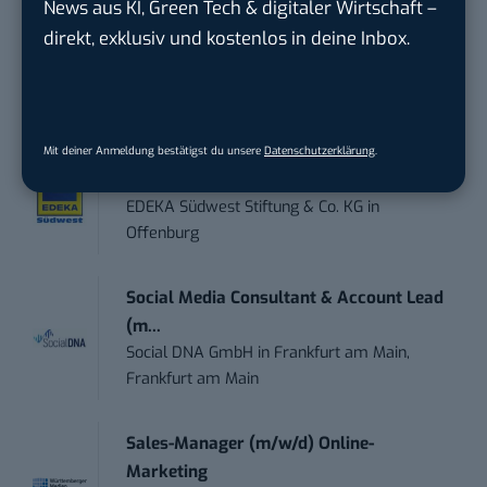
News aus KI, Green Tech & digitaler Wirtschaft –
Social Media Manager (w/m/d)
direkt, exklusiv und kostenlos in deine Inbox.
ENERVIE - Südwestfalen Energie und Wasser
AG
in
Hagen
Performance Marketing Manager
Mit deiner Anmeldung bestätigst du unsere
Datenschutzerklärung
.
Schwerpunkt Pai...
EDEKA Südwest Stiftung & Co. KG
in
Offenburg
Social Media Consultant & Account Lead
(m...
Social DNA GmbH
in
Frankfurt am Main,
Frankfurt am Main
Sales-Manager (m/w/d) Online-
Marketing