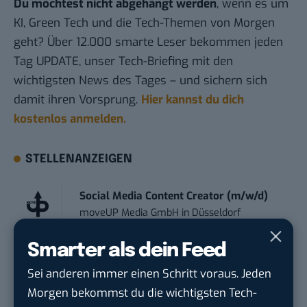
Du möchtest nicht abgehängt werden
, wenn es um
KI, Green Tech und die Tech-Themen von Morgen
geht? Über 12.000 smarte Leser bekommen jeden
Tag UPDATE, unser Tech-Briefing mit den
wichtigsten News des Tages – und sichern sich
damit ihren Vorsprung.
Hier kannst du dich
kostenlos anmelden.
STELLENANZEIGEN
Social Media Content Creator (m/w/d)
moveUP Media GmbH
in
Düsseldorf
Smarter als dein Feed
Anforderungs- und Projektmanager
touristische...
Sei anderen immer einen Schritt voraus. Jeden
trendtours Holding GmbH
in
Eschborn
Morgen bekommst du die wichtigsten Tech-