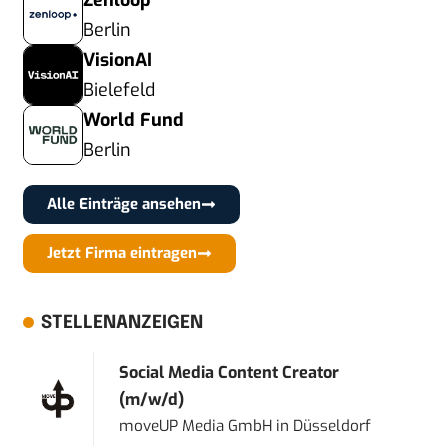
Zenloop
Berlin
VisionAI
Bielefeld
World Fund
Berlin
Alle Einträge ansehen
Jetzt Firma eintragen
STELLENANZEIGEN
Social Media Content Creator
(m/w/d)
moveUP Media GmbH
in
Düsseldorf