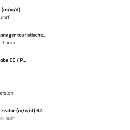
r (m/w/d)
ldorf
nager touristische...
schborn
obe CC / P...
ersloh
reator (m/w/d) B2...
er Ruhr