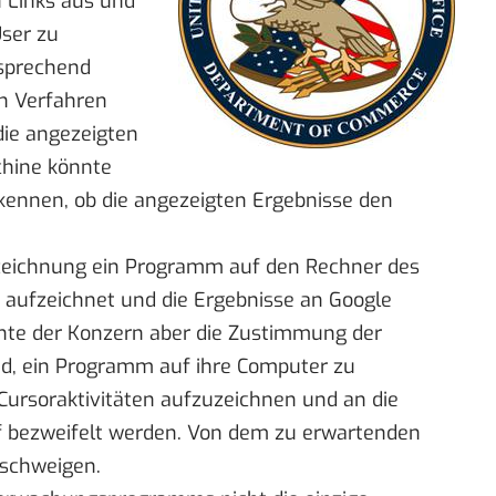
n Links aus und
User zu
sprechend
n Verfahren
 die angezeigten
chine könnte
rkennen, ob die angezeigten Ergebnisse den
zeichnung ein Programm auf den Rechner des
 aufzeichnet und die Ergebnisse an Google
chte der Konzern aber die Zustimmung der
ind, ein Programm auf ihre Computer zu
e Cursoraktivitäten aufzuzeichnen und an die
f bezweifelt werden. Von dem zu erwartenden
schweigen.