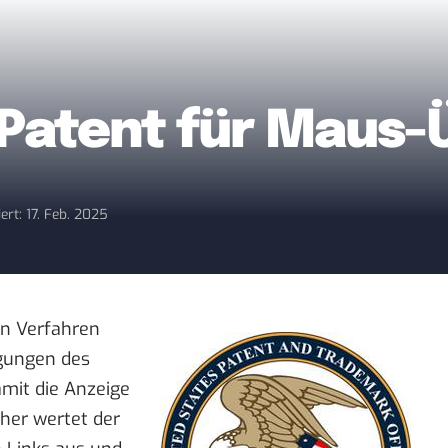
 Patent für Maus
iert: 17. Feb. 2025
in
Verfahren
gungen
des
mit die Anzeige
sher wertet der