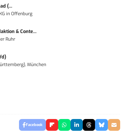
d (...
 KG
in
Offenburg
ktion & Conte...
er Ruhr
/d)
ürttemberg), München
Facebook