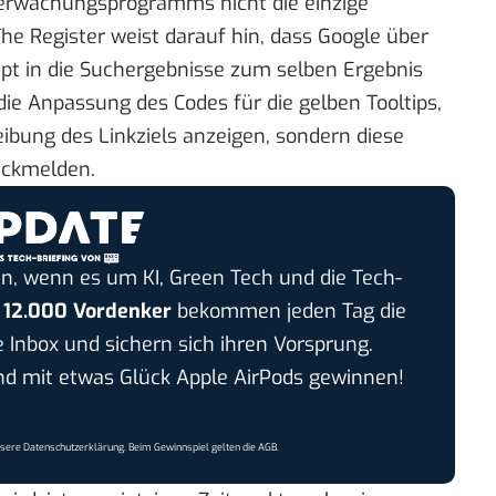
 Überwachungsprogramms nicht die einzige
he Register
weist darauf hin, dass Google über
ipt
in die Suchergebnisse zum selben Ergebnis
ie Anpassung des Codes für die gelben
Tooltips
,
eibung des Linkziels anzeigen, sondern diese
ückmelden.
n, wenn es um KI, Green Tech und die Tech-
r
12.000 Vordenker
bekommen jeden Tag die
e Inbox und sichern sich ihren Vorsprung.
 mit etwas Glück Apple AirPods gewinnen!
nsere
Datenschutzerklärung
. Beim Gewinnspiel gelten die
AGB
.