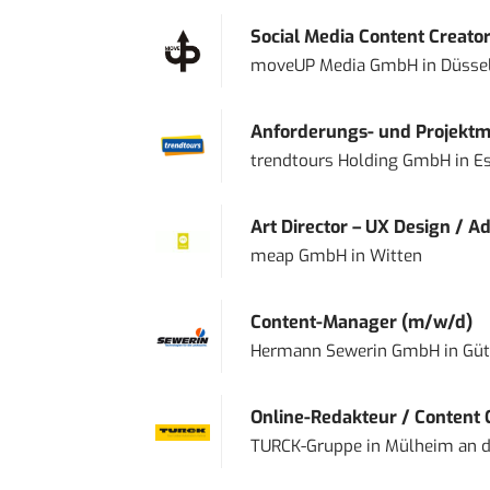
Social Media Content Creato
moveUP Media GmbH
in
Düsse
Anforderungs- und Projektma
trendtours Holding GmbH
in
E
Art Director – UX Design / Ad
meap GmbH
in
Witten
Content-Manager (m/w/d)
Hermann Sewerin GmbH
in
Güt
Online-Redakteur / Content C
TURCK-Gruppe
in
Mülheim an d