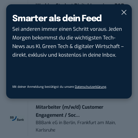
Working Student Digital Learning – R&D
Pr...
Smarter als dein Feed
Brainlab
in
Munich
Sei anderen immer einen Schritt voraus. Jeden
Morgen bekommst du die wichtigsten Tech-
Contentmanager (m/w/d) in Teilzeit (25-
News aus KI, Green Tech & digitaler Wirtschaft –
30 Std.)
direkt, exklusiv und kostenlos in deine Inbox.
TECVIA Media GmbH
in
München
Werkstudent (m/w/d) im Bereich
Webdesign &amp...
Mit deiner Anmeldung bestätigst du unsere
Datenschutzerklärung
.
ALFIX GmbH
in
Großschirma bei Freiberg
Mitarbeiter (m/w/d) Customer
Engagement / Soc...
BBBank eG
in
Berlin, Frankfurt am Main,
Karlsruhe