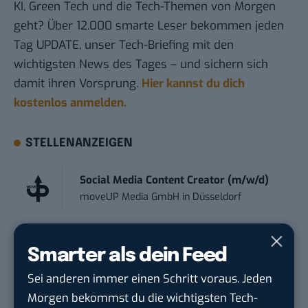
KI, Green Tech und die Tech-Themen von Morgen
geht? Über 12.000 smarte Leser bekommen jeden
Tag UPDATE, unser Tech-Briefing mit den
wichtigsten News des Tages – und sichern sich
damit ihren Vorsprung.
Hier kannst du dich
kostenlos anmelden.
STELLENANZEIGEN
Social Media Content Creator (m/w/d)
moveUP Media GmbH
in
Düsseldorf
Anforderungs- und Projektmanager
Smarter als dein Feed
touristische...
trendtours Holding GmbH
in
Eschborn
Sei anderen immer einen Schritt voraus. Jeden
Morgen bekommst du die wichtigsten Tech-