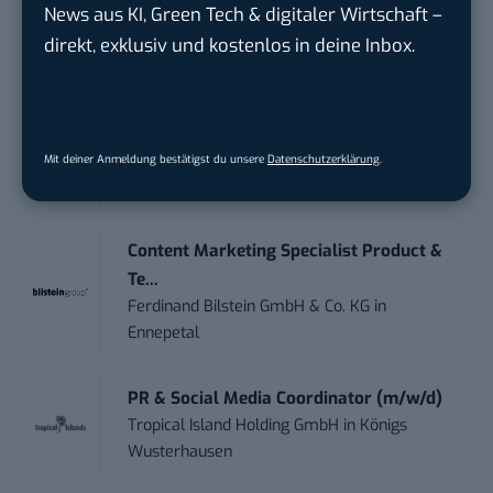
IT Sales & Online Marketing Manager
News aus KI, Green Tech & digitaler Wirtschaft –
(m/w/...
direkt, exklusiv und kostenlos in deine Inbox.
Instaffo GmbH
in
Karlsruhe
Marketing Manager – Content
Marketing /...
Mit deiner Anmeldung bestätigst du unsere
Datenschutzerklärung
.
Acura Fachklinik GmbH
in
Albstadt
Content Marketing Specialist Product &
Te...
Ferdinand Bilstein GmbH & Co. KG
in
Ennepetal
PR & Social Media Coordinator (m/w/d)
Tropical Island Holding GmbH
in
Königs
Wusterhausen