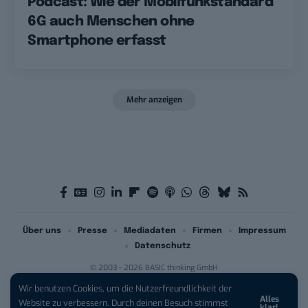
Podcast: Wie der Mobilfunkstandard
6G auch Menschen ohne
Smartphone erfasst
Mehr anzeigen
Über uns
Presse
Mediadaten
Firmen
Impressum
Datenschutz
© 2003 - 2026 BASIC thinking GmbH
Wir benutzen Cookies, um die Nutzerfreundlichkeit der
Alles
iPhone 17 Pro sichern:
Für 1 € +
Website zu verbessern. Durch deinen Besuch stimmst
klar!