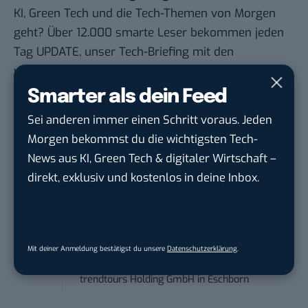
KI, Green Tech und die Tech-Themen von Morgen
geht? Über 12.000 smarte Leser bekommen jeden
Tag UPDATE, unser Tech-Briefing mit den
wichtigsten News des Tages – und sichern sich
damit ihren Vorsprung.
Hier kannst du dich
Smarter als dein Feed
kostenlos anmelden.
Sei anderen immer einen Schritt voraus. Jeden
Morgen bekommst du die wichtigsten Tech-
STELLENANZEIGEN
News aus KI, Green Tech & digitaler Wirtschaft –
direkt, exklusiv und kostenlos in deine Inbox.
Social Media Content Creator (m/w/d)
moveUP Media GmbH
in
Düsseldorf
Anforderungs- und Projektmanager
Mit deiner Anmeldung bestätigst du unsere
Datenschutzerklärung
.
touristische...
trendtours Holding GmbH
in
Eschborn