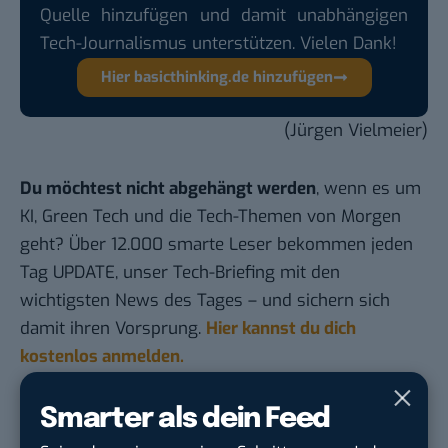
Quelle hinzufügen und damit unabhängigen
Tech-Journalismus unterstützen. Vielen Dank!
Hier basicthinking.de hinzufügen
(Jürgen Vielmeier)
Du möchtest nicht abgehängt werden
, wenn es um
KI, Green Tech und die Tech-Themen von Morgen
geht? Über 12.000 smarte Leser bekommen jeden
Tag UPDATE, unser Tech-Briefing mit den
wichtigsten News des Tages – und sichern sich
damit ihren Vorsprung.
Hier kannst du dich
kostenlos anmelden.
Smarter als dein Feed
STELLENANZEIGEN