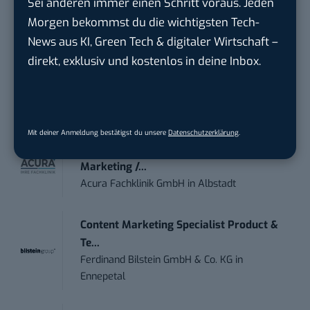
Sei anderen immer einen Schritt voraus. Jeden
Social Media Content Creator (m/w/d)
Morgen bekommst du die wichtigsten Tech-
moveUP Media GmbH
in
Düsseldorf
News aus KI, Green Tech & digitaler Wirtschaft –
direkt, exklusiv und kostenlos in deine Inbox.
Anforderungs- und Projektmanager
touristische...
trendtours Holding GmbH
in
Eschborn
Mit deiner Anmeldung bestätigst du unsere
Datenschutzerklärung
.
Marketing Manager – Content
Marketing /...
Acura Fachklinik GmbH
in
Albstadt
Content Marketing Specialist Product &
Te...
Ferdinand Bilstein GmbH & Co. KG
in
Ennepetal