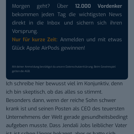
Morgen geht? Über
12.000 Vordenker
bekommen jeden Tag die wichtigsten News
direkt in die Inbox und sichern sich ihren
Vorsprung.
Nur für kurze Zeit:
Anmelden und mit etwas
Glück Apple AirPods gewinnen!
Mit deiner Anmeldung bestätigst du unsere
Datenschutzerklärung
. Beim Gewinnspiel
gelten die
AGB
.
Ich schreibe hier bewusst viel im Konjunktiv, denn
ich bin skeptisch, ob das alles so stimmt.
Besonders dann, wenn der reiche Sohn schwer
krank ist und seinen Posten als CEO des teuersten
Unternehmens der Welt gerade gesundheitsbedingt
aufgeben musste. Dass Jendali Jobs
leiblicher Vater
ist,
ist schon länger bekannt
, aber er hatte sich