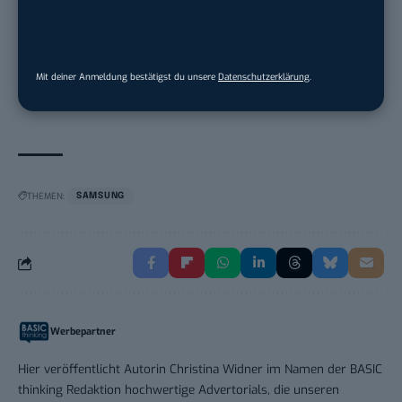
Teamleiter (m/w/d) Customer
Engagement / Soci...
BBBank eG
in
Berlin, Frankfurt am Main,
Mit deiner Anmeldung bestätigst du unsere
Datenschutzerklärung
.
Karlsruhe
THEMEN:
SAMSUNG
Werbepartner
Hier veröffentlicht Autorin Christina Widner im Namen der BASIC
thinking Redaktion hochwertige Advertorials, die unseren