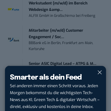
Werkstudent (m/w/d) im Bereich
Webdesign &amp...
ALFIX GmbH
in
Großschirma bei Freiberg
Mitarbeiter (m/w/d) Customer
Engagement / Soc...
BBBank eG
in
Berlin, Frankfurt am Main,
Karlsruhe
Senior ASIC Digital Lead – ATPG & M...
Bosch Gruppe
in
Reutlingen
Smarter als dein Feed
Volontärin / Volontär für
Sei anderen immer einen Schritt voraus. Jeden
Kommunikation mit d...
Morgen bekommst du die wichtigsten Tech-
DIHK | Deutsche Industrie- und
News aus KI, Green Tech & digitaler Wirtschaft –
Handelskammer
in
Berlin
direkt, exklusiv und kostenlos in deine Inbox.