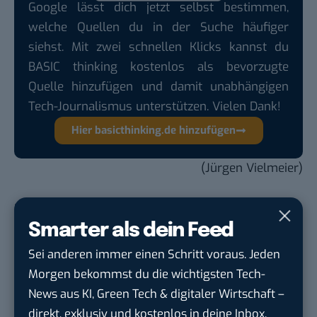
Google lässt dich jetzt selbst bestimmen,
welche Quellen du in der Suche häufiger
siehst. Mit zwei schnellen Klicks kannst du
BASIC thinking kostenlos als bevorzugte
Quelle hinzufügen und damit unabhängigen
Tech-Journalismus unterstützen. Vielen Dank!
Hier basicthinking.de hinzufügen
(Jürgen Vielmeier)
Du möchtest nicht abgehängt werden
, wenn es um
KI, Green Tech und die Tech-Themen von Morgen
Smarter als dein Feed
geht? Über 12.000 smarte Leser bekommen jeden
Sei anderen immer einen Schritt voraus. Jeden
Tag UPDATE, unser Tech-Briefing mit den
Morgen bekommst du die wichtigsten Tech-
wichtigsten News des Tages – und sichern sich
News aus KI, Green Tech & digitaler Wirtschaft –
damit ihren Vorsprung.
Hier kannst du dich
direkt, exklusiv und kostenlos in deine Inbox.