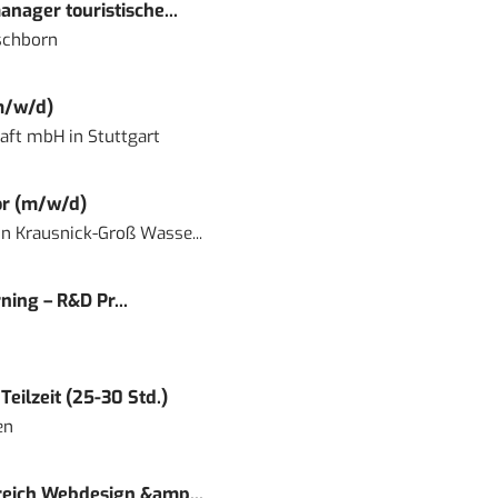
nager touristische...
schborn
m/w/d)
haft mbH
in
Stuttgart
or (m/w/d)
in
Krausnick-Groß Wasse...
ning – R&D Pr...
eilzeit (25-30 Std.)
en
eich Webdesign &amp...