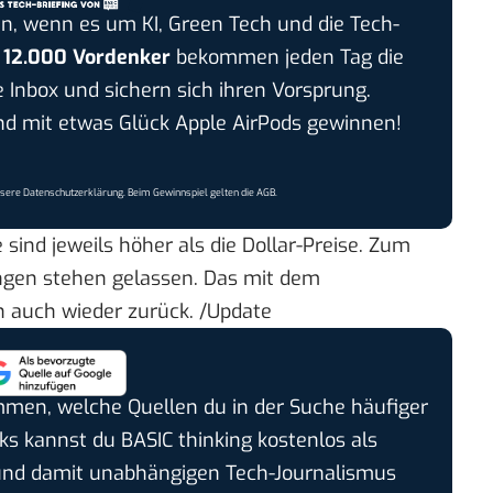
n, wenn es um KI, Green Tech und die Tech-
r
12.000 Vordenker
bekommen jeden Tag die
e Inbox und sichern sich ihren Vorsprung.
 mit etwas Glück Apple AirPods gewinnen!
nsere
Datenschutzerklärung
. Beim Gewinnspiel gelten die
AGB
.
 sind jeweils höher als die Dollar-Preise. Zum
ngen stehen gelassen. Das mit dem
n auch wieder zurück. /Update
timmen, welche Quellen du in der Suche häufiger
cks kannst du BASIC thinking kostenlos als
und damit unabhängigen Tech-Journalismus