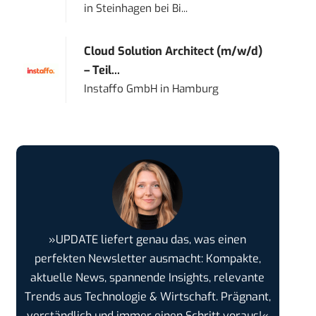
in
Steinhagen bei Bi...
Cloud Solution Architect (m/w/d)
– Teil...
Instaffo GmbH
in
Hamburg
»UPDATE liefert genau das, was einen
perfekten Newsletter ausmacht: Kompakte,
aktuelle News, spannende Insights, relevante
Trends aus Technologie & Wirtschaft. Prägnant,
verständlich und immer einen Schritt voraus!«