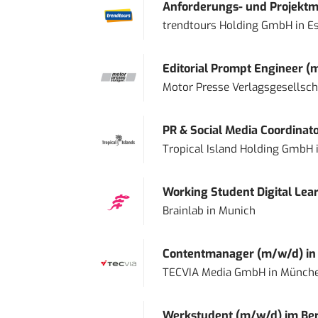
Anforderungs- und Projektma
trendtours Holding GmbH
in
E
Editorial Prompt Engineer (
Motor Presse Verlagsgesellsc
PR & Social Media Coordinat
Tropical Island Holding GmbH
Working Student Digital Lear
Brainlab
in
Munich
Contentmanager (m/w/d) in T
TECVIA Media GmbH
in
Münch
Werkstudent (m/w/d) im Ber