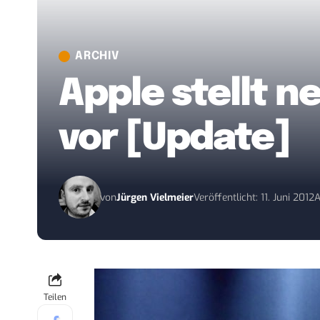
ARCHIV
Apple stellt 
vor [Update]
von
Jürgen Vielmeier
Veröffentlicht: 11. Juni 2012
A
Teilen