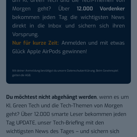
um KI, Green Tech und die Tech-Themen von
Morgen geht? Über
12.000 Vordenker
bekommen jeden Tag die wichtigsten News
direkt in die Inbox und sichern sich ihren
Vorsprung.
Nur für kurze Zeit:
Anmelden und mit etwas
Glück Apple AirPods gewinnen!
Mit deiner Anmeldung bestätigst du unsere
Datenschutzerklärung
. Beim Gewinnspiel
gelten die
AGB
.
Du möchtest nicht abgehängt werden
, wenn es um
KI, Green Tech und die Tech-Themen von Morgen
geht? Über 12.000 smarte Leser bekommen jeden
Tag UPDATE, unser Tech-Briefing mit den
wichtigsten News des Tages – und sichern sich