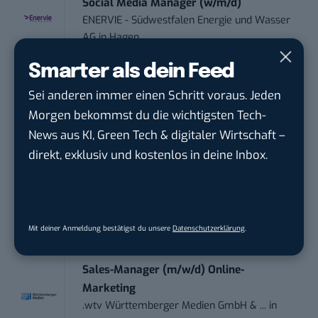
Social Media Manager (w/m/d)
ENERVIE - Südwestfalen Energie und Wasser
AG
in
Hagen
Smarter als dein Feed
Performance Marketing Manager
Sei anderen immer einen Schritt voraus. Jeden
Schwerpunkt Pai...
Morgen bekommst du die wichtigsten Tech-
EDEKA Südwest Stiftung & Co. KG
in
Offenburg
News aus KI, Green Tech & digitaler Wirtschaft –
direkt, exklusiv und kostenlos in deine Inbox.
Social Media Consultant & Account Lead
(m...
Social DNA GmbH
in
Frankfurt am Main,
Frankfurt am Main
Mit deiner Anmeldung bestätigst du unsere
Datenschutzerklärung
.
Sales-Manager (m/w/d) Online-
Marketing
.wtv Württemberger Medien GmbH & ...
in