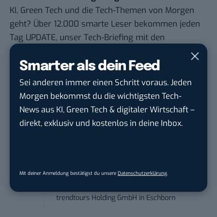
KI, Green Tech und die Tech-Themen von Morgen
geht? Über 12.000 smarte Leser bekommen jeden
Tag UPDATE, unser Tech-Briefing mit den
wichtigsten News des Tages – und sichern sich
damit ihren Vorsprung.
Hier kannst du dich
Smarter als dein Feed
kostenlos anmelden.
Sei anderen immer einen Schritt voraus. Jeden
Morgen bekommst du die wichtigsten Tech-
STELLENANZEIGEN
News aus KI, Green Tech & digitaler Wirtschaft –
direkt, exklusiv und kostenlos in deine Inbox.
Social Media Content Creator (m/w/d)
moveUP Media GmbH
in
Düsseldorf
Anforderungs- und Projektmanager
Mit deiner Anmeldung bestätigst du unsere
Datenschutzerklärung
.
touristische...
trendtours Holding GmbH
in
Eschborn