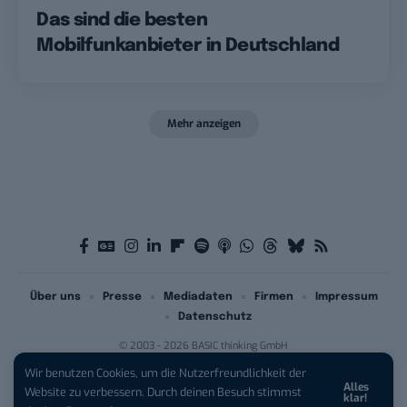
Das sind die besten
Mobilfunkanbieter in Deutschland
Mehr anzeigen
Über uns
Presse
Mediadaten
Firmen
Impressum
Datenschutz
© 2003 - 2026 BASIC thinking GmbH
Wir benutzen Cookies, um die Nutzerfreundlichkeit der
Alles
iPhone 17 Pro sichern:
Für 1 € +
Website zu verbessern. Durch deinen Besuch stimmst
klar!