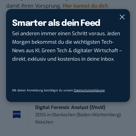
damit ihren Vorsprung.
Hier kannst du dich
kostenlos anmelden.
Smarter als dein Feed
STELLENANZEIGEN
Sei anderen immer einen Schritt voraus. Jeden
Morgen bekommst du die wichtigsten Tech-
Social Media Content Creator (m/w/d)
News aus KI, Green Tech & digitaler Wirtschaft –
moveUP Media GmbH
in
Düsseldorf
direkt, exklusiv und kostenlos in deine Inbox.
Anforderungs- und Projektmanager
touristische...
trendtours Holding GmbH
in
Eschborn
Mit deiner Anmeldung bestätigst du unsere
Datenschutzerklärung
.
Digital Forensic Analyst (f/m/d)
ZEISS
in
Oberkochen (Baden-Württemberg),
München