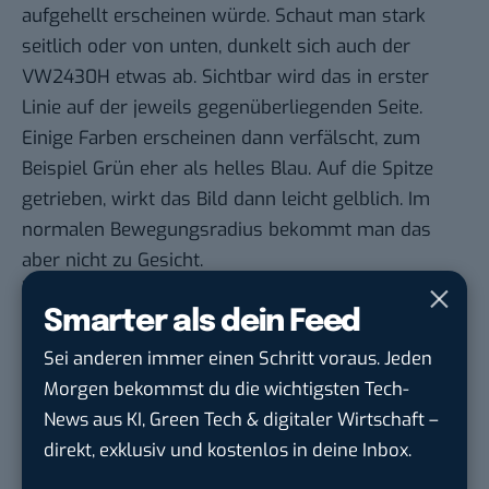
aufgehellt erscheinen würde. Schaut man stark
seitlich oder von unten, dunkelt sich auch der
VW2430H etwas ab. Sichtbar wird das in erster
Linie auf der jeweils gegenüberliegenden Seite.
Einige Farben erscheinen dann verfälscht, zum
Beispiel Grün eher als helles Blau. Auf die Spitze
getrieben, wirkt das Bild dann leicht gelblich. Im
normalen Bewegungsradius bekommt man das
aber nicht zu Gesicht.
Will nicht schlafen
Smarter als dein Feed
Die Hintergrundbeleuchtung wird wie bei allen
Sei anderen immer einen Schritt voraus. Jeden
modernen Geräten von LEDs gestemmt, was die
Morgen bekommst du die wichtigsten Tech-
Energieaufnahme beim großen Modell im Öko-
News aus KI, Green Tech & digitaler Wirtschaft –
Modus auf 28 Watt deckeln soll. Im herkömmlichen
direkt, exklusiv und kostenlos in deine Inbox.
Betrieb und bei maximaler Helligkeit zeigte das