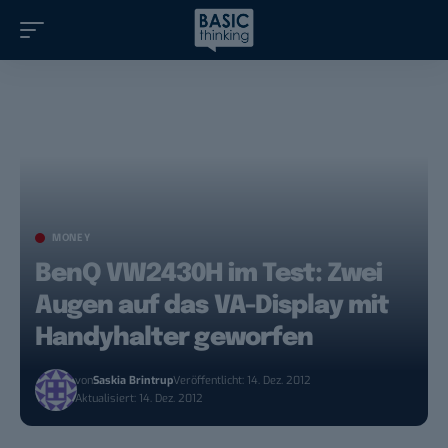
MONEY
BenQ VW2430H im Test: Zwei
Augen auf das VA-Display mit
Handyhalter geworfen
von
Saskia Brintrup
Veröffentlicht: 14. Dez. 2012
Aktualisiert: 14. Dez. 2012