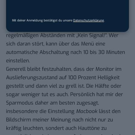
Messgerät knapp 32 Watt an, der dunklere Eco-
Betrieb ließ die Anzeige auf 17 Watt sinken. Wenn
sich der Computer schlafen legt, bleibt das Display
Mit deiner Anmeldung bestätigst du unsere
Datenschutzerklärung
.
wach und kommentiert den schlafenden Rechner in
regelmäßigen Abständen mit „Kein Signal!“. Wer
sich daran stört, kann über das Menü eine
automatische Abschaltung nach 10 bis 30 Minuten
einstellen.
Generell bleibt festzuhalten, dass der Monitor im
Auslieferungszustand auf 100 Prozent Helligkeit
gestellt und dann viel zu grell ist. Die Hälfte oder
sogar weniger tut es auch. Persönlich hat mir der
Sparmodus daher am besten zugesagt,
insbesondere die Einstellung
Macbook
lässt den
Bildschirm meiner Meinung nach nicht nur zu
kräftig leuchten, sondert auch Hauttöne zu