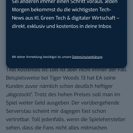
Sei anderen immer einen Schritt voraus. Jeden
Spiels damit nicht mehr wirklich möglich ist – die
Morgen bekommst du die wichtigsten Tech-
Lizenz ist schließlich bereits mit dem eigenen Konto
News aus KI, Green Tech & digitaler Wirtschaft –
untrennbar verknüpft. Auch rechtlich ist der ganze
direkt, exklusiv und kostenlos in deine Inbox.
Sachverhalt deutlich komplizierter als auf den
ersten Blick sichtbar.
Was mir bei vielen Spielen zudem wirklich übel
aufstößt, ist die neue Geldgier mit Ingame-Käufen.
Mit deiner Anmeldung bestätigst du unsere
Datenschutzerklärung
.
Die sind meinetwegen noch vertretbar, wenn ein
Titel kostenlos ist. Das ist aber nicht immer der Fall.
Beispielsweise bei
Tiger Woods 13
hat EA seine
Kunden zuvor nämlich schon deutlich heftiger
„abgezockt“. Trotz des hohen Preises soll man im
Spiel weiter Geld ausgeben. Der vorübergehende
Serverstau scheint mir dagegen fast schon
vertretbar. Toll jedenfalls, wenn die Spielehersteller
sehen, dass die Fans nicht alles mitmachen.