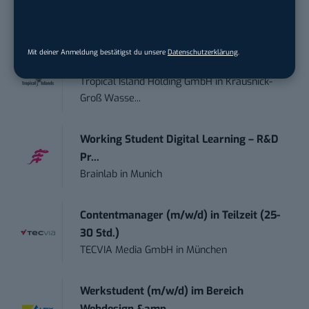
Motor Presse Verlagsgesellschaft mbH
in
Stuttgart
Mit deiner Anmeldung bestätigst du unsere
Datenschutzerklärung
.
PR & Social Media Coordinator (m/w/d)
Tropical Island Holding GmbH
in
Krausnick-
Groß Wasse...
Working Student Digital Learning – R&D
Pr...
Brainlab
in
Munich
Contentmanager (m/w/d) in Teilzeit (25-
30 Std.)
TECVIA Media GmbH
in
München
Werkstudent (m/w/d) im Bereich