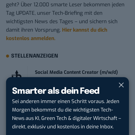
geht? Über 12.000 smarte Leser bekommen jeden
Tag UPDATE, unser Tech-Briefing mit den
wichtigsten News des Tages – und sichern sich
damit ihren Vorsprung.
Hier kannst du dich
kostenlos anmelden.
STELLENANZEIGEN
Social Media Content Creator (m/w/d)
moveUP Media GmbH
in
Düsseldorf
Smarter als dein Feed
Anforderungs- und Projektmanager
Sei anderen immer einen Schritt voraus. Jeden
touristische...
Morgen bekommst du die wichtigsten Tech-
trendtours Holding GmbH
in
Eschborn
News aus KI, Green Tech & digitaler Wirtschaft –
direkt, exklusiv und kostenlos in deine Inbox.
Editorial Prompt Engineer (m/w/d)