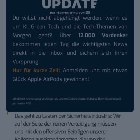
Du willst nicht abgehängt werden, wenn es
um KI, Green Tech und die Tech-Themen von
Morgen geht? Über
12.000 Vordenker
bekommen jeden Tag die wichtigsten News
direkt in die Inbox und sichern sich ihren
Vorsprung.
Nur für kurze Zeit:
Anmelden und mit etwas
Glück Apple AirPods gewinnen!
Mit deiner Anmeldung bestätigst du unsere
Datenschutzerklärung
. Beim Gewinnspiel
gelten die
AGB
.
Das geht zu Lasten der Sicherheitsindustrie: Wir
auf der Seite der reinen Verteidigung müssen
uns mit den offensiven Beiträgen unserer
Kollegen auseinandersetzen, die von der