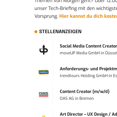
Themen von Morgen geht? Über 12.0
unser Tech-Briefing mit den wichtigst
Vorsprung.
Hier kannst du dich kost
STELLENANZEIGEN
Social Media Content Creato
moveUP Media GmbH
in
Düsse
Anforderungs- und Projektma
trendtours Holding GmbH
in
E
Content Creator (m/w/d)
OAS AG
in
Bremen
Art Director – UX Design / Ad