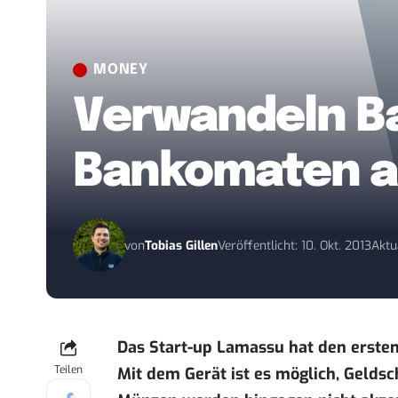
MONEY
Verwandeln Bar
Bankomaten au
von
Tobias Gillen
Veröffentlicht: 10. Okt. 2013
Aktu
Das Start-up Lamassu
hat den ersten
Teilen
Mit dem Gerät ist es möglich, Geldsc