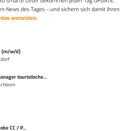
00 smarte Leser bekommen jeden Tag UPDATE,
en News des Tages – und sichern sich damit ihren
enlos anmelden.
r (m/w/d)
ldorf
nager touristische...
schborn
obe CC / P...