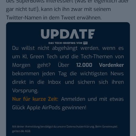
des SuperBowls interessiert (was er eigentlich aber
gar nicht tut!), kann ich ihn zwar mit seinem
Twitter-Namen in dem Tweet erwähnen.
Du willst nicht abgehängt werden, wenn es
um KI, Green Tech und die Tech-Themen von
Morgen geht? Über
12.000 Vordenker
bekommen jeden Tag die wichtigsten News
direkt in die Inbox und sichern sich ihren
Vorsprung.
Nur für kurze Zeit:
Anmelden und mit etwas
Glück Apple AirPods gewinnen!
Mit deiner Anmeldung bestätigst du unsere
Datenschutzerklärung
. Beim Gewinnspiel
gelten die
AGB
.