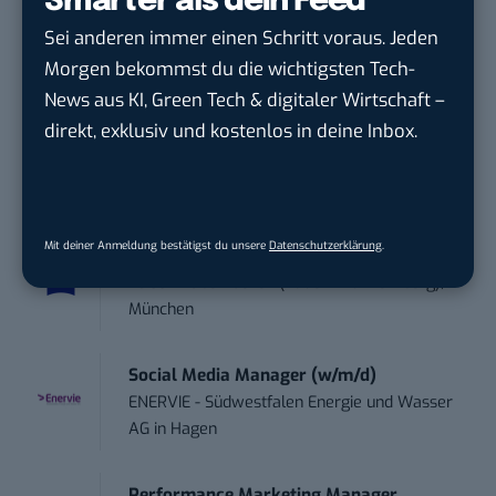
Smarter als dein Feed
Anforderungs- und Projektmanager
Sei anderen immer einen Schritt voraus. Jeden
touristische...
Morgen bekommst du die wichtigsten Tech-
trendtours Holding GmbH
in
Eschborn
News aus KI, Green Tech & digitaler Wirtschaft –
direkt, exklusiv und kostenlos in deine Inbox.
Volontär (m/w/d) Online-Redaktion &
Conte...
TURCK-Gruppe
in
Mülheim an der Ruhr
Mit deiner Anmeldung bestätigst du unsere
Datenschutzerklärung
.
Digital Forensic Analyst (f/m/d)
ZEISS
in
Oberkochen (Baden-Württemberg),
München
Social Media Manager (w/m/d)
ENERVIE - Südwestfalen Energie und Wasser
AG
in
Hagen
Performance Marketing Manager