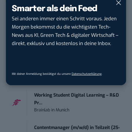
Webkommunikation...
Smarter als dein Feed
Open Experience GmbH
in
Karlsruhe
Sei anderen immer einen Schritt voraus. Jeden
Morgen bekommst du die wichtigsten Tech-
Editorial Prompt Engineer (m/w/d)
News aus KI, Green Tech & digitaler Wirtschaft –
Motor Presse Verlagsgesellschaft mbH
in
direkt, exklusiv und kostenlos in deine Inbox.
Stuttgart
PR & Social Media Coordinator (m/w/d)
Tropical Island Holding GmbH
in
Krausnick-
Mit deiner Anmeldung bestätigst du unsere
Datenschutzerklärung
.
Groß Wasse...
Working Student Digital Learning – R&D
Pr...
Brainlab
in
Munich
Contentmanager (m/w/d) in Teilzeit (25-