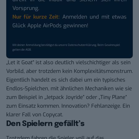
Vorsprung.
Nur für kurze Zeit:
Anmelden und mit etwas
Glück Apple AirPods gewinnen!
Mit deiner Anmeldung bestätigst du unsere
Datenschutzerklärung
. Beim Gewinnspiel
gelten die
AGB
.
„Let it Goat“ ist also deutlich vielschichtiger als sein
Vorbild, aber trotzdem kein Komplexitätsmonstrum.
Eigentlich handelt es sich dabei um ein typisches
Endlos-Spielchen, mit ähnlichen Mechaniken wie sie
zum Beispiel in
„Jetpack Joyride“
oder
„Tiny Plane“
zum Einsatz kommen. Innovation? Fehlanzeige. Ein
klarer Fall von Copycat.
Den Spielern gefällt’s
Trotzdem fahren die Spieler voll auf das