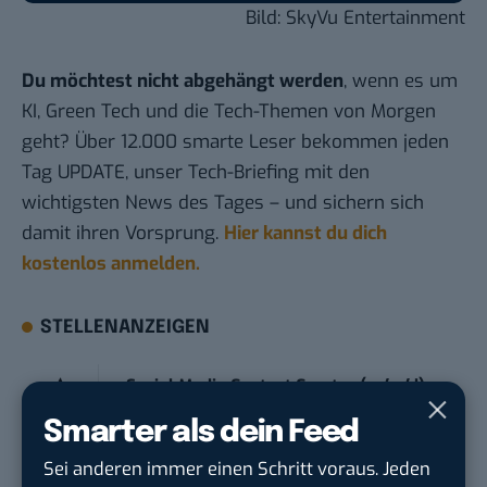
Bild: SkyVu Entertainment
Du möchtest nicht abgehängt werden
, wenn es um
KI, Green Tech und die Tech-Themen von Morgen
geht? Über 12.000 smarte Leser bekommen jeden
Tag UPDATE, unser Tech-Briefing mit den
wichtigsten News des Tages – und sichern sich
damit ihren Vorsprung.
Hier kannst du dich
kostenlos anmelden.
STELLENANZEIGEN
Social Media Content Creator (m/w/d)
moveUP Media GmbH
in
Düsseldorf
Smarter als dein Feed
Sei anderen immer einen Schritt voraus. Jeden
Anforderungs- und Projektmanager