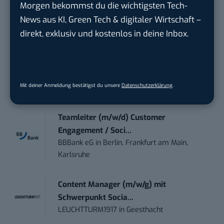
Morgen bekommst du die wichtigsten Tech-
touristische...
News aus KI, Green Tech & digitaler Wirtschaft –
trendtours Holding GmbH
in
Eschborn
direkt, exklusiv und kostenlos in deine Inbox.
Volontärin / Volontär für
Kommunikation mit d...
DIHK | Deutsche Industrie- und
Mit deiner Anmeldung bestätigst du unsere
Datenschutzerklärung
.
Handelskammer
in
Berlin
Teamleiter (m/w/d) Customer
Engagement / Soci...
BBBank eG
in
Berlin, Frankfurt am Main,
Karlsruhe
Content Manager (m/w/g) mit
Schwerpunkt Socia...
LEUCHTTURM1917
in
Geesthacht