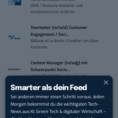
DIHK | Deutsche Industrie- und
Handelskammer
in
Berlin
Teamleiter (m/w/d) Customer
Engagement / Soci...
BBBank eG
in
Berlin, Frankfurt am Main,
Karlsruhe
Content Manager (m/w/g) mit
Schwerpunkt Socia...
LEUCHTTURM1917
in
Geesthacht
Smarter als dein Feed
Editorial Prompt Engineer (m/w/d)
Sei anderen immer einen Schritt voraus. Jeden
Motor Presse Verlagsgesellschaft mbH
in
Morgen bekommst du die wichtigsten Tech-
Stuttgart
News aus KI, Green Tech & digitaler Wirtschaft –