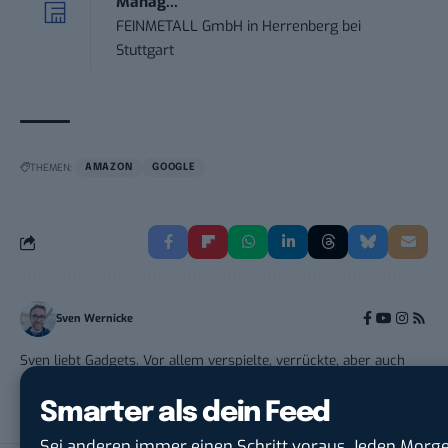
Manag...
FEINMETALL GmbH
in
Herrenberg bei
Stuttgart
THEMEN:
AMAZON
GOOGLE
Sven Wernicke
Sven liebt Gadgets. Vor allem verspielte, verrückte, aber auch
lustige, unkonventionelle und praktische. Er hat 2014 ein paar
Beiträge zu BASIC thinking beigesteuert.
Smarter als dein Feed
Sei anderen immer einen Schritt voraus. Jeden Mor