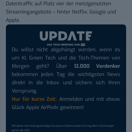
Datentraffic auf Platz vier der meistgenutzten
Streamingangebote – hinter Netflix, Google und
Apple.
Du willst nicht abgehängt werden, wenn es
um KI, Green Tech und die Tech-Themen von
Morgen geht? Über
12.000 Vordenker
bekommen jeden Tag die wichtigsten News
direkt in die Inbox und sichern sich ihren
Vorsprung.
Nur für kurze Zeit:
Anmelden und mit etwas
Glück Apple AirPods gewinnen!
Mit deiner Anmeldung bestätigst du unsere
Datenschutzerklärung
. Beim Gewinnspiel
gelten die
AGB
.